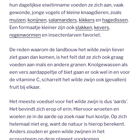
hun dagelijkse eiwitinname voeden ze zich aan, vaak
gewonde, jonge vogels of kleine knaagdieren, zoals
muizen
,
konijnen
,
salamanders
,
kikkers
en
hagedissen
.
Een formaatje kleiner zijn ook
slakken
,
kevers
,
regenwormen
en insectenlarven favoriet.
De reden waarom de landbouw het wilde zwijn liever
ziet gaan dan komen, is het feit dat ze zich ook graag
voeden aan maïs en andere granen. Knolgewassen als
een vers aardappeltje of biet gaan er ook wel in en voor
de vitamine C, scharrelt het wilde zwijn ook (gevallen)
fruit bij elkaar.
Het meeste voedsel voor het wilde zwijn is dus ‘aards’.
Het bevindt zich erop of erin. Hiervoor wroeten en
woelen ze in de aarde op zoek naar hun kostje. Op zich
helemaal niet erg, want de natuur is hierop berekent.
Anders zouden er geen wilde zwijnen in het
ecosysteem op deze planeet voorkomen.