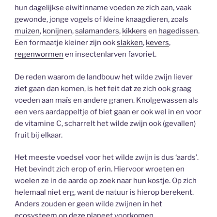
hun dagelijkse eiwitinname voeden ze zich aan, vaak
gewonde, jonge vogels of kleine knaagdieren, zoals
muizen
,
konijnen
,
salamanders
,
kikkers
en
hagedissen
.
Een formaatje kleiner zijn ook
slakken
,
kevers
,
regenwormen
en insectenlarven favoriet.
De reden waarom de landbouw het wilde zwijn liever
ziet gaan dan komen, is het feit dat ze zich ook graag
voeden aan maïs en andere granen. Knolgewassen als
een vers aardappeltje of biet gaan er ook wel in en voor
de vitamine C, scharrelt het wilde zwijn ook (gevallen)
fruit bij elkaar.
Het meeste voedsel voor het wilde zwijn is dus ‘aards’.
Het bevindt zich erop of erin. Hiervoor wroeten en
woelen ze in de aarde op zoek naar hun kostje. Op zich
helemaal niet erg, want de natuur is hierop berekent.
Anders zouden er geen wilde zwijnen in het
ecosysteem op deze planeet voorkomen.