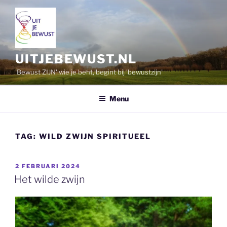
Ga
naar
de
inhoud
UITJEBEWUST.NL
'Bewust ZIJN' wie je bent, begint bij 'bewustzijn'
Menu
TAG:
WILD ZWIJN SPIRITUEEL
GEPLAATST
2 FEBRUARI 2024
OP
Het wilde zwijn