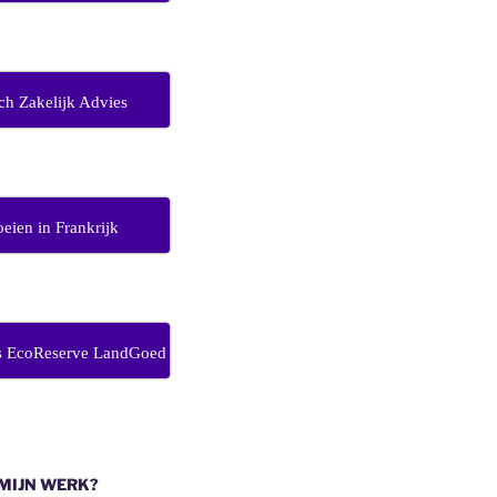
ch Zakelijk Advies
eien in Frankrijk
s EcoReserve LandGoed
 MIJN WERK?