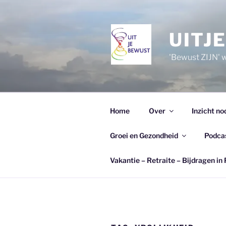
Ga
naar
de
UITJ
inhoud
'Bewust ZIJN' wi
Home
Over
Inzicht no
Groei en Gezondheid
Podca
Vakantie – Retraite – Bijdragen in 