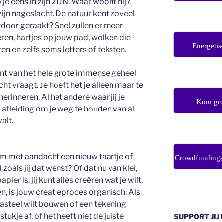
je eens in zijn ZIJN. Waar woont hij?
 zijn nageslacht. De natuur kent zoveel
rdoor geraakt? Snel zullen er meer
ren, hartjes op jouw pad, wolken die
Energetis
en en zelfs soms letters of teksten.
bent van het hele grote immense geheel
t vraagt. Je hoeft het je alleen maar te
erinneren. Al het andere waar jij je
Kom gro
 afleiding om je weg te houden van al
alt.
m met aandacht een nieuw taartje of
Crowdfunding
 zoals jij dat wenst? Of dat nu van klei,
er is, jij kunt alles creëren wat je wilt.
, is jouw creatieproces organisch. Als
 kasteel wilt bouwen of een tekening
ukje af, of het heeft niet de juiste
SUPPORT JIJ