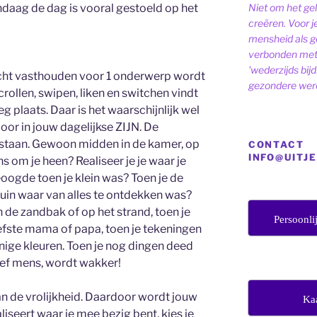
Niet om het ge
ndaag de dag is vooral gestoeld op het
creëren. Voor j
mensheid als ge
verbonden met 
'wederzijds bij
cht vasthouden voor 1 onderwerp wordt
gezondere were
crollen, swipen, liken en switchen vindt
eg plaats. Daar is het waarschijnlijk wel
oor in jouw dagelijkse ZIJN. De
e staan. Gewoon midden in de kamer, op
CONTACT
INFO@UITJ
ns om je heen? Realiseer je je waar je
beoogde toen je klein was? Toen je de
tuin waar van alles te ontdekken was?
n de zandbak of op het strand, toen je
Persoonli
efste mama of papa, toen je tekeningen
ge kleuren. Toen je nog dingen deed
Lief mens, wordt wakker!
n de vrolijkheid. Daardoor wordt jouw
Ka
ealiseert waar je mee bezig bent, kies je