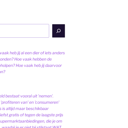
aak heb jij al een dier of iets anders
onden? Hoe vaak hebben de
eholpen? Hoe vaak heb jij daarvoor
an?
ld bestaat vooral uit 'nemen'.
'profiteren van' en 'consumeren'
s is altijd maar beschikbaar
iefst gratis of tegen de laagste prijs
 supermarktaanbiedingen, die je om
 waarbij je er niet bij stilstaat WAT