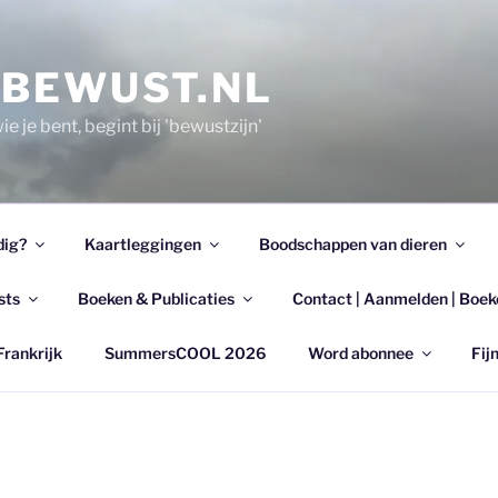
EBEWUST.NL
e je bent, begint bij 'bewustzijn'
dig?
Kaartleggingen
Boodschappen van dieren
sts
Boeken & Publicaties
Contact | Aanmelden | Boek
Frankrijk
SummersCOOL 2026
Word abonnee
Fijn