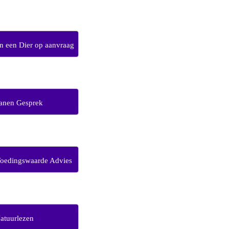
 een Dier op aanvraag
anen Gesprek
Voedingswaarde Advies
atuurlezen