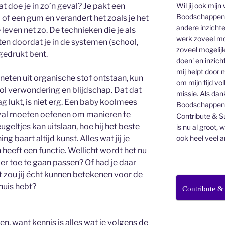
Wil jij ook mijn
t doe je in zo’n geval? Je pakt een
Boodschappen v
 of een gum en verandert het zoals je het
andere inzichte
 leven net zo. De technieken die je als
werk zoveel mo
ten doordat je in de systemen (school,
zoveel mogelijk
gedrukt bent.
doen' en inzicht
mij helpt door 
aneten uit organische stof ontstaan, kun
om mijn tijd vo
ol verwondering en blijdschap. Dat dat
missie. Als dan
g lukt, is niet erg. Een baby koolmees
Boodschappenbr
ij zal moeten oefenen om manieren te
Contribute & Su
eugeltjes kan uitslaan, hoe hij het beste
is nu al groot, 
ook heel veel a
g baart altijd kunst. Alles wat jij je
 heeft een functie. Wellicht wordt het nu
ier toe te gaan passen? Of had je daar
 zou jij écht kunnen betekenen voor de
 huis hebt?
Contribute &
en, want kennis is alles wat je volgens de