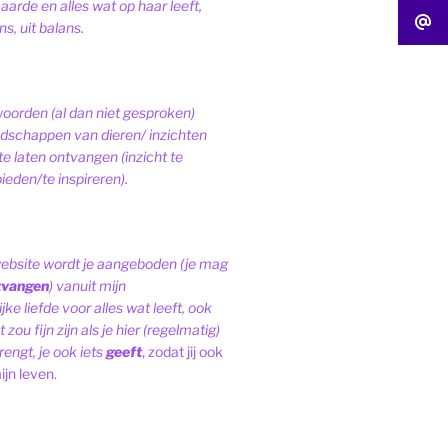
 aarde en alles wat op haar leeft,
s, uit balans.
woorden (al dan niet gesproken)
schappen van dieren/ inzichten
te laten ontvangen (inzicht te
ieden/te inspireren).
website wordt je aangeboden (je mag
tvangen
) vanuit mijn
ke liefde voor alles wat leeft, ook
 zou fijn zijn als je hier (regelmatig)
engt, je ook iets
geeft
, zodat jij ook
ijn leven.