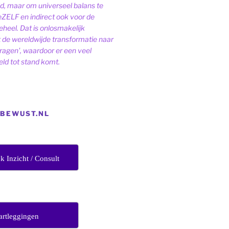
ld, maar om universeel balans te
eZELF en indirect ook voor de
heel. Dat is onlosmakelijk
de wereldwijde transformatie naar
dragen', waardoor er een veel
ld tot stand komt.
EBEWUST.NL
jk Inzicht / Consult
artleggingen