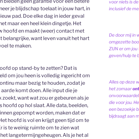
n bieden geen garantie voor een betere
voor niets is de
er je blijdschap toelaat in jouw hart, in
inclusief de men
ieuw pad. Doe elke dag in ieder geval
is het maar een heel klein dingetje. Het
uw hoofd en maakt (weer) contact met
De door mij in 
t belangrijke, want leven vanuit het hart
omgezette bood
voel te maken.
ZIJN er om jou 
geven/hulp te b
hoofd op stand-by te zetten? Dat is
eld om jou heen is volledig ingericht om
Alles op deze 
continu maar bezig te houden, zodat je
het zomaar
on
 aarde komt doen. Alle input die je
onvoorwaardelij
ook zoekt, want wat zou er gebeuren als je
die voor jou. Het
 hoofd op hol slaat. Alle data, beelden,
een bezoekje br
 binnen gepompt worden, maken dat er
bijdraagt aan m
et hoofd is vol en krijgt geen tijd om te
r is te weinig ruimte om te zien wat
 het langetermijngeheugen. Als je het al