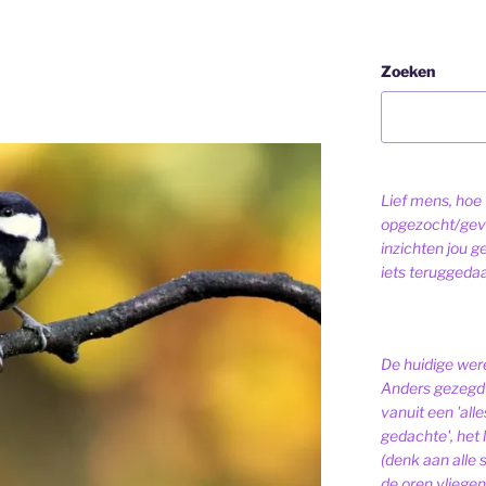
Zoeken
Lief mens, hoe v
opgezocht/gev
inzichten jou g
iets teruggeda
De huidige were
Anders gezegd 
vanuit een 'alle
gedachte', het l
(denk aan alle
de oren vliegen,