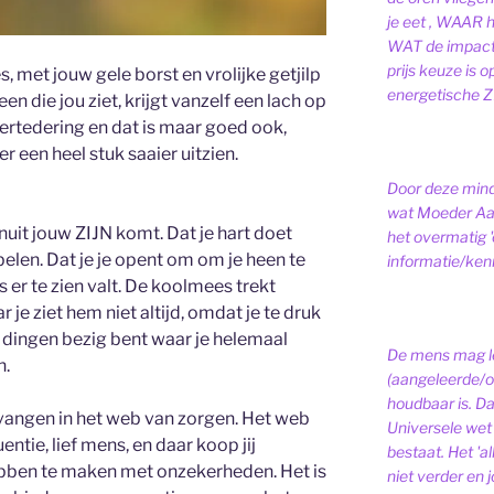
je eet , WAAR 
WAT de impact 
prijs keuze is 
, met jouw gele borst en vrolijke getjilp
energetische ZI
en die jou ziet, krijgt vanzelf een lach op
vertedering en dat is maar goed ook,
r een heel stuk saaier uitzien.
Door deze minds
wat Moeder Aar
nuit jouw ZIJN komt. Dat je hart doet
het overmatig 
belen. Dat je je opent om om je heen te
informatie/kenni
s er te zien valt. De koolmees trekt
je ziet hem niet altijd, omdat je te druk
t dingen bezig bent waar je helemaal
De mens mag le
n.
(aangeleerde/o
houdbaar is. D
angen in het web van zorgen. Het web
Universele wet is
ntie, lief mens, en daar koop jij
bestaat.
Het 'a
ebben te maken met onzekerheden. Het is
niet verder en j