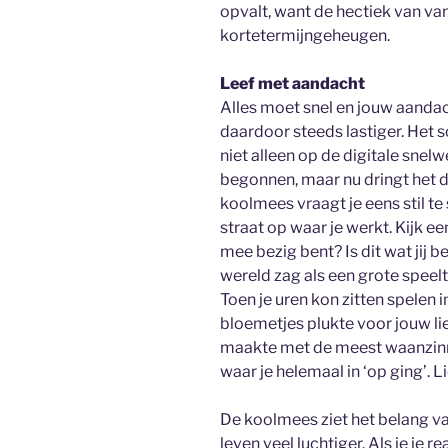
opvalt, want de hectiek van va
kortetermijngeheugen.
Leef met aandacht
Alles moet snel en jouw aanda
daardoor steeds lastiger. Het s
niet alleen op de digitale snelw
begonnen, maar nu dringt het d
koolmees vraagt je eens stil t
straat op waar je werkt. Kijk ee
mee bezig bent? Is dit wat jij 
wereld zag als een grote speel
Toen je uren kon zitten spelen i
bloemetjes plukte voor jouw li
maakte met de meest waanzinni
waar je helemaal in ‘op ging’. 
De koolmees ziet het belang va
leven veel luchtiger. Als je je r