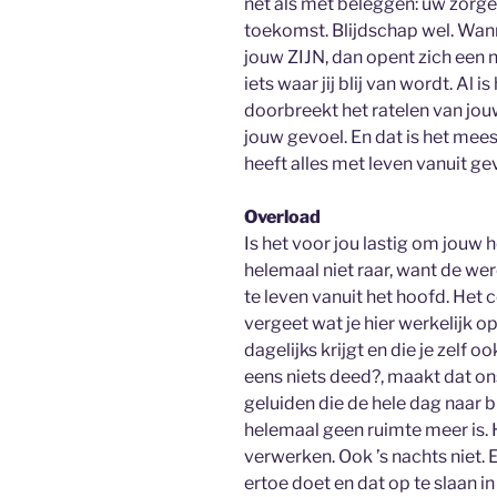
net als met beleggen: uw zorge
toekomst. Blijdschap wel. Wanne
jouw ZIJN, dan opent zich een n
iets waar jij blij van wordt. Al 
doorbreekt het ratelen van jo
jouw gevoel. En dat is het mees
heeft alles met leven vanuit ge
Overload
Is het voor jou lastig om jouw 
helemaal niet raar, want de wer
te leven vanuit het hoofd. Het 
vergeet wat je hier werkelijk op
dagelijks krijgt en die je zelf 
eens niets deed?, maakt dat ons
geluiden die de hele dag naar
helemaal geen ruimte meer is. H
verwerken. Ook ’s nachts niet. E
ertoe doet en dat op te slaan in