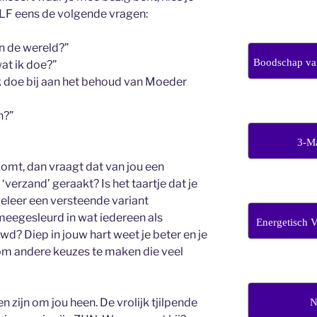
ZELF eens de volgende vragen:
an de wereld?”
Boodschap van
at ik doe?”
k doe bij aan het behoud van Moeder
n?”
3-M
omt, dan vraagt dat van jou een
 ‘verzand’ geraakt? Is het taartje dat je
weleer een versteende variant
eegesleurd in wat iedereen als
Energetisch 
d? Diep in jouw hart weet je beter en je
 om andere keuzes te maken die veel
en zijn om jou heen. De vrolijk tjilpende
N