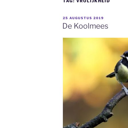
TAG:
VROLIJKHEID
GEPLAATST
25 AUGUSTUS 2019
OP
De Koolmees