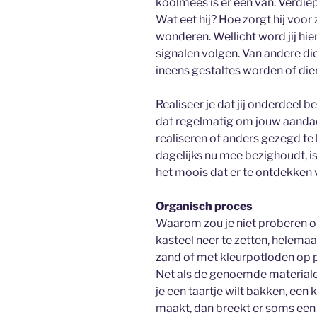
koolmees is er een van. Verdiep 
Wat eet hij? Hoe zorgt hij voor
wonderen. Wellicht word jij hie
signalen volgen. Van andere die
ineens gestaltes worden of dier
Realiseer je dat jij onderdeel 
dat regelmatig om jouw aandach
realiseren of anders gezegd te h
dagelijks nu mee bezighoudt, is
het moois dat er te ontdekken v
Organisch proces
Waarom zou je niet proberen o
kasteel neer te zetten, helemaal
zand of met kleurpotloden op papi
Net als de genoemde materialen
je een taartje wilt bakken, een
maakt, dan breekt er soms een st