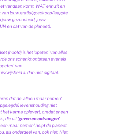
het vandaan komt, WAT erin zit en
van jouw gratis/goedkoop/laagste
op jouw gezondheid, jouw
JN en dat van de planeet).
et (hoofd) is het 'opeten' van alles
de ons schenkt ontstaan evenals
'opeten' van
s/wijsheid al dan niet digitaal.
ren dat de 'alleen maar nemen'
pgelegde) levenshouding niet
at het karma oplevert, omdat er een
, die uit '
geven en ontvangen
'
lleen maar nemen' helpt de planeet
ou, als onderdeel van, ook niet.
Niet