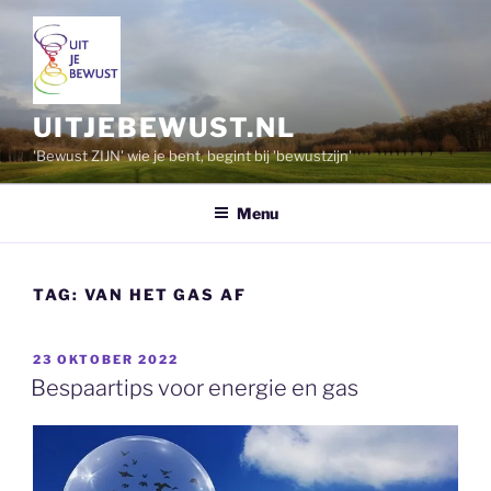
Ga
naar
de
inhoud
UITJEBEWUST.NL
'Bewust ZIJN' wie je bent, begint bij 'bewustzijn'
Menu
TAG:
VAN HET GAS AF
GEPLAATST
23 OKTOBER 2022
OP
Bespaartips voor energie en gas