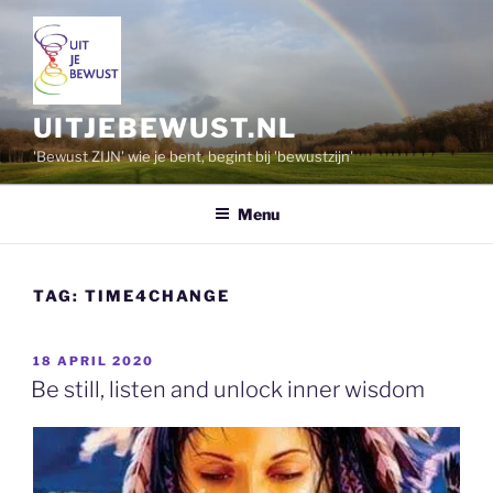
Ga
naar
de
inhoud
UITJEBEWUST.NL
'Bewust ZIJN' wie je bent, begint bij 'bewustzijn'
Menu
TAG:
TIME4CHANGE
GEPLAATST
18 APRIL 2020
OP
Be still, listen and unlock inner wisdom