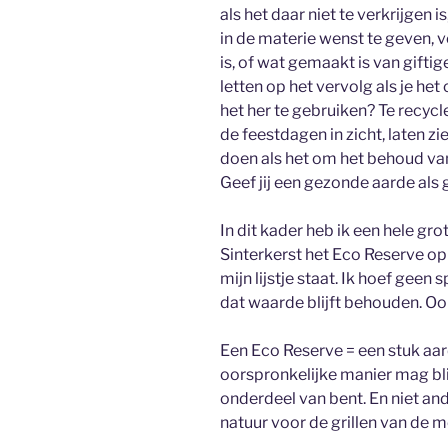
als het daar niet te verkrijgen i
in de materie wenst te geven, v
is, of wat gemaakt is van gifti
letten op het vervolg als je het
het her te gebruiken? Te recyc
de feestdagen in zicht, laten zi
doen als het om het behoud van
Geef jij een gezonde aarde als
In dit kader heb ik een hele gro
Sinterkerst het Eco Reserve op 1
mijn lijstje staat. Ik hoef geen s
dat waarde blijft behouden. Ook
Een Eco Reserve = een stuk aar
oorspronkelijke manier mag bli
onderdeel van bent. En niet and
natuur voor de grillen van de 