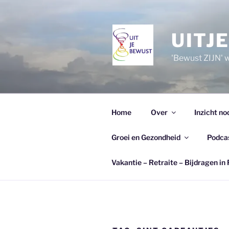
Ga
naar
de
UITJ
inhoud
'Bewust ZIJN' wi
Home
Over
Inzicht no
Groei en Gezondheid
Podca
Vakantie – Retraite – Bijdragen in 