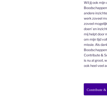
Wil jij ook mijn
Boodschappen v
andere inzichte
werk zoveel mo
zoveel mogelijk
doen' en inzicht
mij helpt door 
om mijn tijd vo
missie. Als dan
Boodschappenbr
Contribute & Su
is nu al groot, 
ook heel veel a
Contribute &