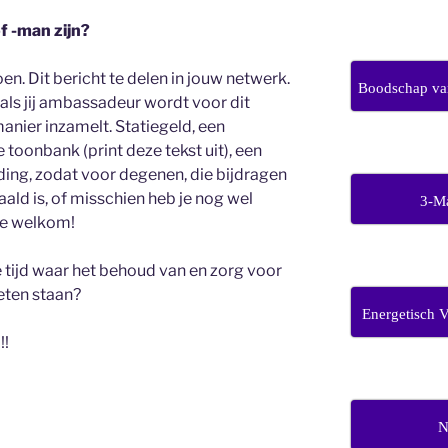
of -man zijn?
en. Dit bericht te delen in jouw netwerk.
Boodschap van
ls jij ambassadeur wordt voor dit
manier inzamelt. Statiegeld, een
 toonbank (print deze tekst uit), een
ing, zodat voor degenen, die bijdragen
aald is, of misschien heb je nog wel
3-M
rte welkom!
 tijd waar het behoud van en zorg voor
oeten staan?
Energetisch 
!!
N