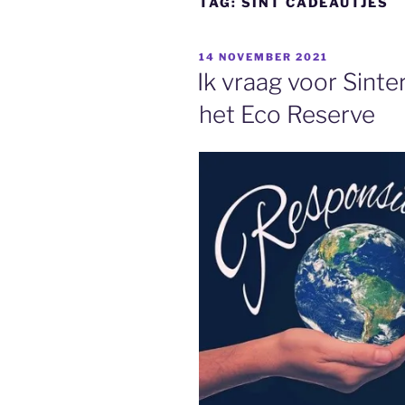
TAG:
SINT CADEAUTJES
GEPLAATST
14 NOVEMBER 2021
OP
Ik vraag voor Sinte
het Eco Reserve