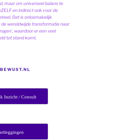
ld, maar om universeel balans te
eZELF en indirect ook voor de
heel. Dat is onlosmakelijk
de wereldwijde transformatie naar
dragen', waardoor er een veel
ld tot stand komt.
EBEWUST.NL
jk Inzicht / Consult
artleggingen