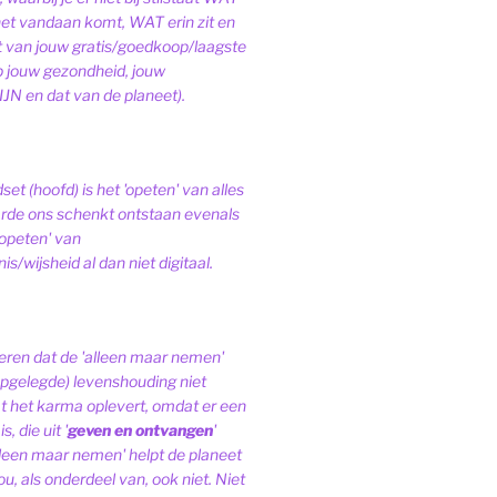
het vandaan komt, WAT erin zit en
van jouw gratis/goedkoop/laagste
op jouw gezondheid, jouw
JN en dat van de planeet).
et (hoofd) is het 'opeten' van alles
de ons schenkt ontstaan evenals
'opeten' van
s/wijsheid al dan niet digitaal.
ren dat de 'alleen maar nemen'
pgelegde) levenshouding niet
at het karma oplevert, omdat er een
, die uit '
geven en ontvangen
'
lleen maar nemen' helpt de planeet
ou, als onderdeel van, ook niet.
Niet