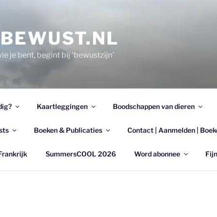
EBEWUST.NL
e je bent, begint bij 'bewustzijn'
dig?
Kaartleggingen
Boodschappen van dieren
sts
Boeken & Publicaties
Contact | Aanmelden | Boek
Frankrijk
SummersCOOL 2026
Word abonnee
Fijn