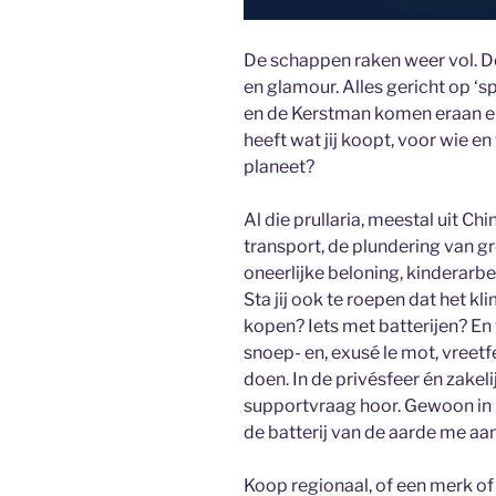
De schappen raken weer vol. De 
en glamour. Alles gericht op ‘s
en de Kerstman komen eraan en 
heeft wat jij koopt, voor wie e
planeet?
Al die prullaria, meestal uit Ch
transport, de plundering van g
oneerlijke beloning, kinderarb
Sta jij ook te roepen dat het kl
kopen? Iets met batterijen? En
snoep- en, exusé le mot, vreetfe
doen. In de privésfeer én zakelij
supportvraag hoor. Gewoon in 
de batterij van de aarde me aan
Koop regionaal, of een merk of