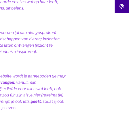
 aarde en alles wat op haar leeft,
s, uit balans.
woorden (al dan niet gesproken)
schappen van dieren/ inzichten
te laten ontvangen (inzicht te
ieden/te inspireren).
website wordt je aangeboden (je mag
tvangen
) vanuit mijn
ke liefde voor alles wat leeft, ook
 zou fijn zijn als je hier (regelmatig)
engt, je ook iets
geeft
, zodat jij ook
ijn leven.