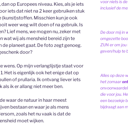
voor niets is de
s, dan op Europees niveau. Kies, als je iets
inclusief de men
oor iets dat niet na 2 keer gebruiken stuk
ge (kunst)stoffen. Misschien kun je ook
 ooit weer weg wilt doen of na gebruik. Is
len? Lief mens, we mogen nu, zeker met
De door mij in 
en wat wij als mensheid bereid zijn te
omgezette bood
ZIJN er om jou 
 de planeet gaat. De foto zegt genoeg.
geven/hulp te b
 geschenk door?
te wens. Op mijn verlanglijstje staat voor
. Het is eigenlijk ook het enige dat op
Alles op deze 
pullen of prullaria. Ik ontvang liever iets
het zomaar
on
 als ik er allang niet meer ben.
onvoorwaardelij
die voor jou. Het
de waar de natuur in haar meest
een bezoekje br
jven bestaan en waar je als mens
bijdraagt aan m
ersom, zoals het nu vaak is dat de
mensheid moet wijken.