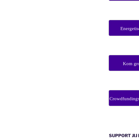
Energetis
Kom gro
Crowdfunding
SUPPORT JIJ