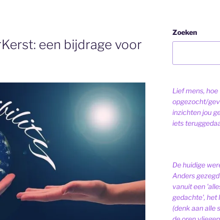
Zoeken
rKerst: een bijdrage voor
Lief mens, hoe v
opgezocht/gev
inzichten jou g
iets teruggeda
De huidige were
Anders gezegd 
vanuit een 'alle
gedachte', het l
(denk aan alle
de oren vliegen,