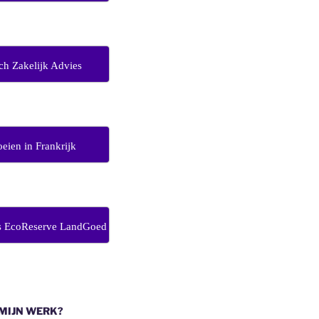
ch Zakelijk Advies
eien in Frankrijk
s EcoReserve LandGoed
 MIJN WERK?