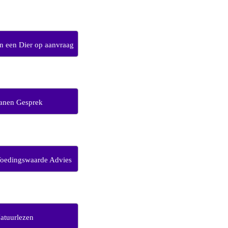
 een Dier op aanvraag
anen Gesprek
Voedingswaarde Advies
atuurlezen