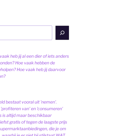
aak heb jij al een dier of iets anders
onden? Hoe vaak hebben de
eholpen? Hoe vaak heb jij daarvoor
an?
ld bestaat vooral uit 'nemen'.
'profiteren van' en 'consumeren'
s is altijd maar beschikbaar
iefst gratis of tegen de laagste prijs
 supermarktaanbiedingen, die je om
 waarbij je er niet bij stilstaat WAT