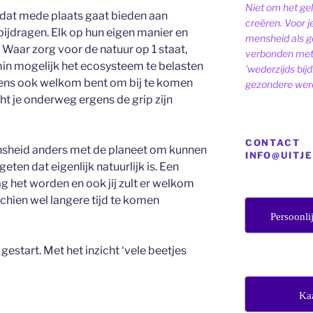
Niet om het ge
 dat mede plaats gaat bieden aan
creëren. Voor j
ijdragen. Elk op hun eigen manier en
mensheid als ge
. Waar zorg voor de natuur op 1 staat,
verbonden met 
in mogelijk het ecosysteem te belasten
'wederzijds bij
 mens ook welkom bent om bij te komen
gezondere were
ht je onderweg ergens de grip zijn
CONTACT
ensheid anders met de planeet om kunnen
INFO@UITJ
ten dat eigenlijk natuurlijk is. Een
 het worden en ook jij zult er welkom
chien wel langere tijd te komen
Persoonli
estart. Met het inzicht ‘vele beetjes
Ka