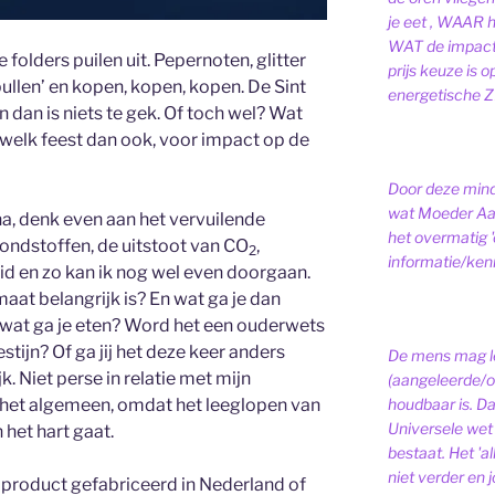
je eet , WAAR 
WAT de impact 
folders puilen uit. Pepernoten, glitter
prijs keuze is 
pullen’ en kopen, kopen, kopen. De Sint
energetische ZI
dan is niets te gek. Of toch wel? Wat
n welk feest dan ook, voor impact op de
Door deze minds
wat Moeder Aar
ina, denk even aan het vervuilende
het overmatig 
rondstoffen, de uitstoot van CO
,
2
informatie/kenni
eid en zo kan ik nog wel even doorgaan.
imaat belangrijk is? En wat ga je dan
 wat ga je eten? Word het een ouderwets
stijn? Of ga jij het deze keer anders
De mens mag le
k. Niet perse in relatie met mijn
(aangeleerde/o
het algemeen, omdat het leeglopen van
houdbaar is. D
Universele wet is
 het hart gaat.
bestaat.
Het 'a
niet verder en j
 product gefabriceerd in Nederland of