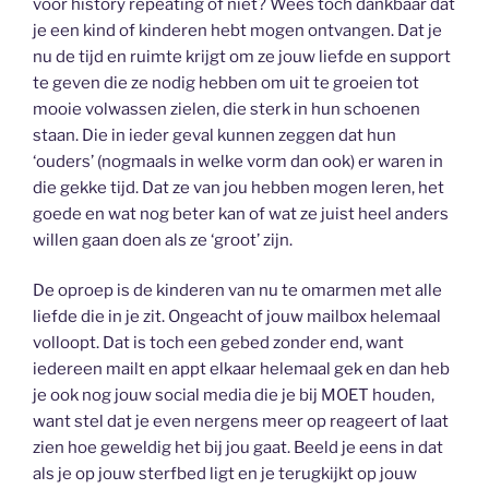
voor history repeating of niet? Wees toch dankbaar dat
je een kind of kinderen hebt mogen ontvangen. Dat je
nu de tijd en ruimte krijgt om ze jouw liefde en support
te geven die ze nodig hebben om uit te groeien tot
mooie volwassen zielen, die sterk in hun schoenen
staan. Die in ieder geval kunnen zeggen dat hun
‘ouders’ (nogmaals in welke vorm dan ook) er waren in
die gekke tijd. Dat ze van jou hebben mogen leren, het
goede en wat nog beter kan of wat ze juist heel anders
willen gaan doen als ze ‘groot’ zijn.
De oproep is de kinderen van nu te omarmen met alle
liefde die in je zit. Ongeacht of jouw mailbox helemaal
volloopt. Dat is toch een gebed zonder end, want
iedereen mailt en appt elkaar helemaal gek en dan heb
je ook nog jouw social media die je bij MOET houden,
want stel dat je even nergens meer op reageert of laat
zien hoe geweldig het bij jou gaat. Beeld je eens in dat
als je op jouw sterfbed ligt en je terugkijkt op jouw