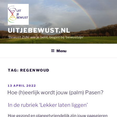
Ga
naar
de
inhoud
UITJEBEWUST.NL
'Bewust ZIJN' wie je bent, begint bij 'bewustzijn'
Menu
TAG:
REGENWOUD
GEPLAATST
13 APRIL 2022
OP
Hoe (h)eerlijk wordt jouw (palm) Pasen?
In de rubriek ‘Lekker laten liggen’
Hoe gezond en planeetvriendelijk zijn jouw paaseieren