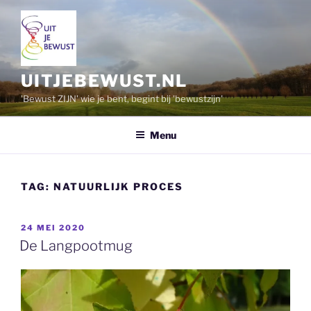
Ga
naar
de
inhoud
UITJEBEWUST.NL
'Bewust ZIJN' wie je bent, begint bij 'bewustzijn'
Menu
TAG:
NATUURLIJK PROCES
GEPLAATST
24 MEI 2020
OP
De Langpootmug