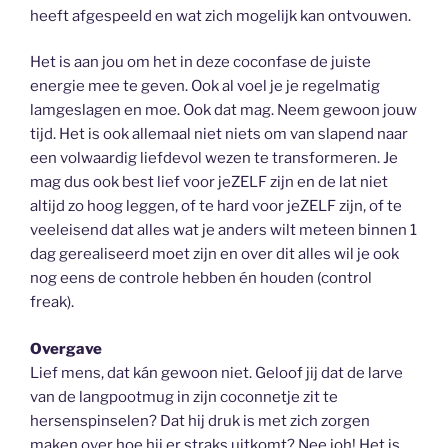
heeft afgespeeld en wat zich mogelijk kan ontvouwen.
Het is aan jou om het in deze coconfase de juiste
energie mee te geven. Ook al voel je je regelmatig
lamgeslagen en moe. Ook dat mag. Neem gewoon jouw
tijd. Het is ook allemaal niet niets om van slapend naar
een volwaardig liefdevol wezen te transformeren. Je
mag dus ook best lief voor jeZELF zijn en de lat niet
altijd zo hoog leggen, of te hard voor jeZELF zijn, of te
veeleisend dat alles wat je anders wilt meteen binnen 1
dag gerealiseerd moet zijn en over dit alles wil je ook
nog eens de controle hebben én houden (control
freak).
Overgave
Lief mens, dat kán gewoon niet. Geloof jij dat de larve
van de langpootmug in zijn coconnetje zit te
hersenspinselen? Dat hij druk is met zich zorgen
maken over hoe hij er straks uitkomt? Nee joh! Het is