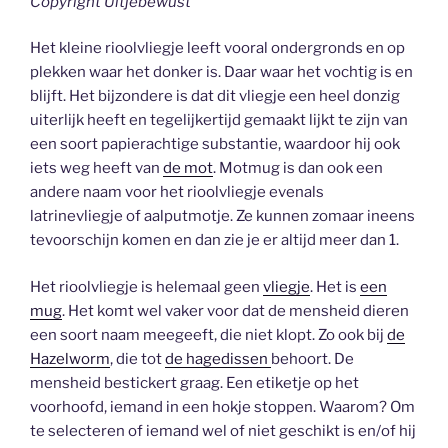
Copyright Uitjebewust
Het kleine rioolvliegje leeft vooral ondergronds en op
plekken waar het donker is. Daar waar het vochtig is en
blijft. Het bijzondere is dat dit vliegje een heel donzig
uiterlijk heeft en tegelijkertijd gemaakt lijkt te zijn van
een soort papierachtige substantie, waardoor hij ook
iets weg heeft van
de mot
. Motmug is dan ook een
andere naam voor het rioolvliegje evenals
latrinevliegje of aalputmotje. Ze kunnen zomaar ineens
tevoorschijn komen en dan zie je er altijd meer dan 1.
Het rioolvliegje is helemaal geen
vliegje
. Het is
een
mug
. Het komt wel vaker voor dat de mensheid dieren
een soort naam meegeeft, die niet klopt. Zo ook bij
de
Hazelworm
, die tot
de hagedissen
behoort. De
mensheid bestickert graag. Een etiketje op het
voorhoofd, iemand in een hokje stoppen. Waarom? Om
te selecteren of iemand wel of niet geschikt is en/of hij