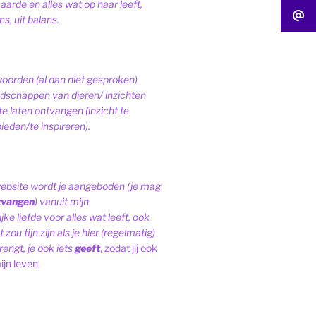
 aarde en alles wat op haar leeft,
s, uit balans.
woorden (al dan niet gesproken)
schappen van dieren/ inzichten
te laten ontvangen (inzicht te
ieden/te inspireren).
website wordt je aangeboden (je mag
tvangen
) vanuit mijn
ke liefde voor alles wat leeft, ook
 zou fijn zijn als je hier (regelmatig)
engt, je ook iets
geeft
, zodat jij ook
ijn leven.