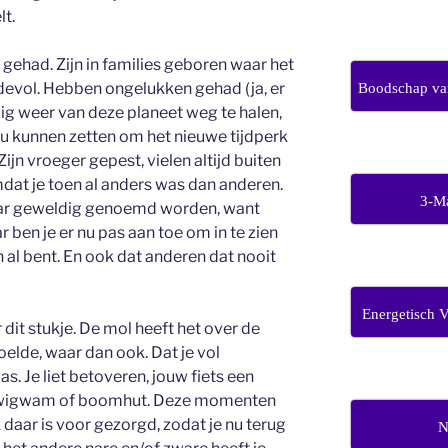
lt.
gehad. Zijn in families geboren waar het
iefdevol. Hebben ongelukken gehad (ja, er
Boodschap van
ig weer van deze planeet weg te halen,
zou kunnen zetten om het nieuwe tijdperk
ijn vroeger gepest, vielen altijd buiten
mdat je toen al anders was dan anderen.
3-M
maar geweldig genoemd worden, want
ar ben je er nu pas aan toe om in te zien
n al bent. En ook dat anderen dat nooit
Energetisch 
 dit stukje. De mol heeft het over de
oelde, waar dan ook. Dat je vol
. Je liet betoveren, jouw fiets een
n wigwam of boomhut. Deze momenten
 daar is voor gezorgd, zodat je nu terug
N