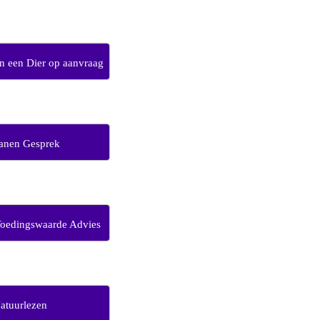
 een Dier op aanvraag
anen Gesprek
Voedingswaarde Advies
atuurlezen