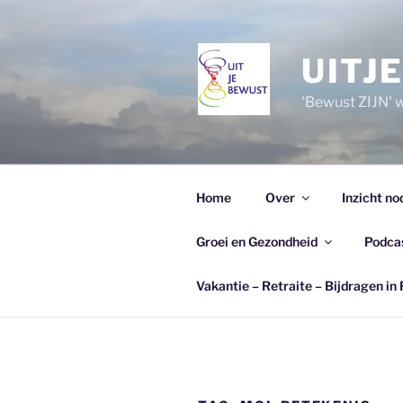
Ga
naar
de
UITJ
inhoud
'Bewust ZIJN' wi
Home
Over
Inzicht no
Groei en Gezondheid
Podca
Vakantie – Retraite – Bijdragen in 