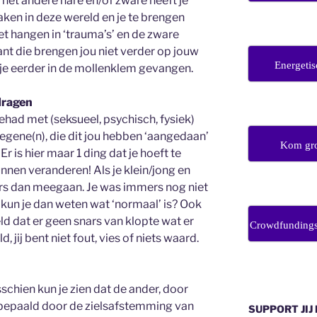
 het andere nare en/of zware heeft je
ken in deze wereld en je te brengen
iet hangen in ‘trauma’s’ en de zware
ant die brengen jou niet verder op jouw
Energetis
je eerder in de mollenklem gevangen.
dragen
d met (seksueel, psychisch, fysiek)
degene(n), die dit jou hebben ‘aangedaan’
Kom gro
r is hier maar 1 ding dat je hoeft te
unnen veranderen! Als je klein/jong en
ers dan meegaan. Je was immers nog niet
 kun je dan weten wat ‘normaal’ is? Ook
ld dat er geen snars van klopte wat er
Crowdfunding
, jij bent niet fout, vies of niets waard.
sschien kun je zien dat de ander, door
bepaald door de zielsafstemming van
SUPPORT JIJ