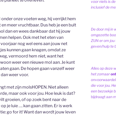
 planeet te overleven.
voor niets is de
inclusief de men
 onder onze voeten weg, hij verrijkt hem
ht en meer vruchtbaar. Dus heb je een bult
De door mij in 
ol dan en wees dankbaar dat hij jouw
omgezette bood
omen helpen. Ook met het eten van
ZIJN er om jou 
t voorjaar nog wel eens aan jouw net
geven/hulp te b
tjes kunnen gaan knagen, omdat ze
weg, vermoord hem niet, want het
 gewoon weer een nieuwe mol aan. Je kunt
Alles op deze 
 laten gaan. De hopen gaan vanzelf weer
het zomaar
on
 dan weer voor.
onvoorwaardelij
die voor jou. Het
engt met zijn molsHOPEN. Niet alleen
een bezoekje br
rde, maar ook voor jou. Hoe leuk is dat?
bijdraagt aan m
 wilt groeien, of op zoek bent naar de
op je luie …. kan gaan zitten. Er is werk
tie: go for it! Want dan wordt jouw leven