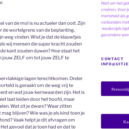
r.
Niet om het ge
creëren. Voor j
mensheid als ge
verbonden met 
 van de mol is nu actueler dan ooit. Zijn
'wederzijds bij
r de wortelgrens van de beplanting,
gezondere were
jn weg vinden. Wist je dat de klauwtjes
 als wij mensen die super kracht zouden
 de kant zouden duwen? Hoe staat het
n jouw ZELF om tot jouw ZELF te
CONTACT
INFO@UITJ
pervlakkige lagen terechtkomen. Onder
worteld is geraakt om de weg vrij te
Persoonli
ent en wat jouw kernwaarden zijn. Het is
niet laat leiden door het hoofd, maar
elen. Wat zit je dwars? Waar zitten
ag blijven? Wie was je als kind toen je
tond? Vaak helpt je dit afvragen om
Ka
Het gevoel dat je toen had en dat te