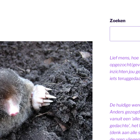
Zoeken
Lief mens, hoe v
opgezocht/gev
inzichten jou g
iets teruggeda
De huidige were
Anders gezegd 
vanuit een 'alle
gedachte', het l
(denk aan alle
de oren vliegen,