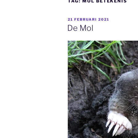
TAG:
MOL BETEKENIS
GEPLAATST
21 FEBRUARI 2021
OP
De Mol