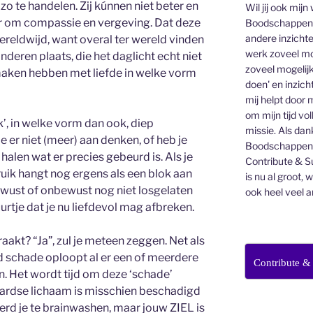
zo te handelen. Zij kúnnen niet beter en
Wil jij ook mijn
ar om compassie en vergeving. Dat deze
Boodschappen v
andere inzichte
reldwijd, want overal ter wereld vinden
werk zoveel mo
nderen plaats, die het daglicht echt niet
zoveel mogelijk
maken hebben met liefde in welke vorm
doen' en inzicht
mij helpt door 
om mijn tijd vo
’, in welke vorm dan ook, diep
missie. Als dan
 er niet (meer) aan denken, of heb je
Boodschappenbr
halen wat er precies gebeurd is. Als je
Contribute & Su
ruik hangt nog ergens als een blok aan
is nu al groot, 
ewust of onbewust nog niet losgelaten
ook heel veel a
urtje dat je nu liefdevol mag afbreken.
akt? “Ja”, zul je meteen zeggen. Net als
 schade oploopt al er een of meerdere
Contribute &
 Het wordt tijd om deze ‘schade’
aardse lichaam is misschien beschadigd
rd je te brainwashen, maar jouw ZIEL is