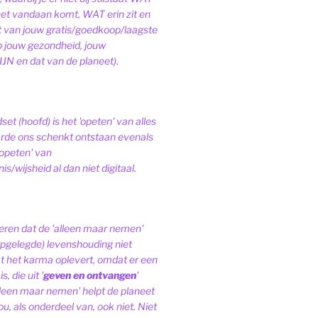
het vandaan komt, WAT erin zit en
van jouw gratis/goedkoop/laagste
op jouw gezondheid, jouw
JN en dat van de planeet).
et (hoofd) is het 'opeten' van alles
de ons schenkt ontstaan evenals
'opeten' van
s/wijsheid al dan niet digitaal.
ren dat de 'alleen maar nemen'
pgelegde) levenshouding niet
at het karma oplevert, omdat er een
, die uit '
geven en ontvangen
'
lleen maar nemen' helpt de planeet
ou, als onderdeel van, ook niet.
Niet