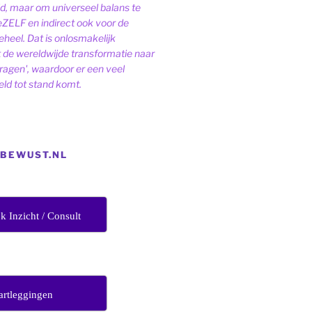
ld, maar om universeel balans te
eZELF en indirect ook voor de
heel. Dat is onlosmakelijk
de wereldwijde transformatie naar
dragen', waardoor er een veel
ld tot stand komt.
EBEWUST.NL
jk Inzicht / Consult
artleggingen