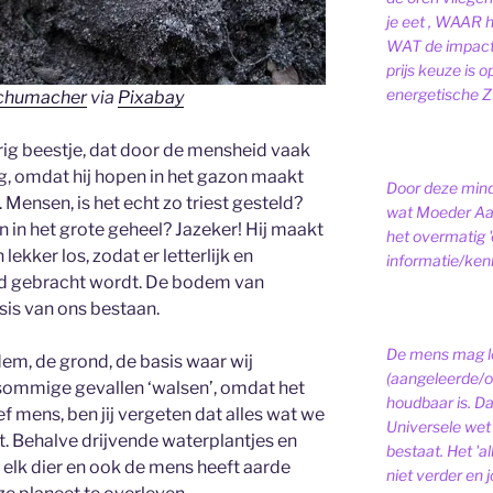
je eet , WAAR 
WAT de impact 
prijs keuze is 
energetische ZI
Schumacher
via
Pixabay
erig beestje, dat door de mensheid vaak
, omdat hij hopen in het gazon maakt
Door deze minds
t’. Mensen, is het echt zo triest gesteld?
wat Moeder Aar
 in het grote geheel? Jazeker! Hij maakt
het overmatig 
lekker los, zodat er letterlijk en
informatie/kenni
ond gebracht wordt. De bodem van
is van ons bestaan.
De mens mag le
dem, de grond, de basis waar wij
(aangeleerde/o
 sommige gevallen ‘walsen’, omdat het
houdbaar is. D
ief mens, ben jij vergeten dat alles wat we
Universele wet is
t. Behalve drijvende waterplantjes en
bestaat.
Het 'a
 elk dier en ook de mens heeft aarde
niet verder en j