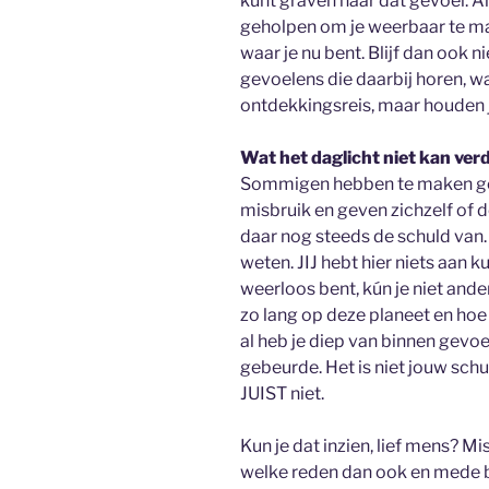
kunt graven naar dat gevoel. Al
geholpen om je weerbaar te ma
waar je nu bent. Blijf dan ook n
gevoelens die daarbij horen, w
ontdekkingsreis, maar houden 
Wat het daglicht niet kan ver
Sommigen hebben te maken geha
misbruik en geven zichzelf of 
daar nog steeds de schuld van. E
weten. JIJ hebt hier niets aan k
weerloos bent, kún je niet and
zo lang op deze planeet en hoe
al heb je diep van binnen gevoe
gebeurde. Het is niet jouw schuld
JUIST niet.
Kun je dat inzien, lief mens? Mi
welke reden dan ook en mede 