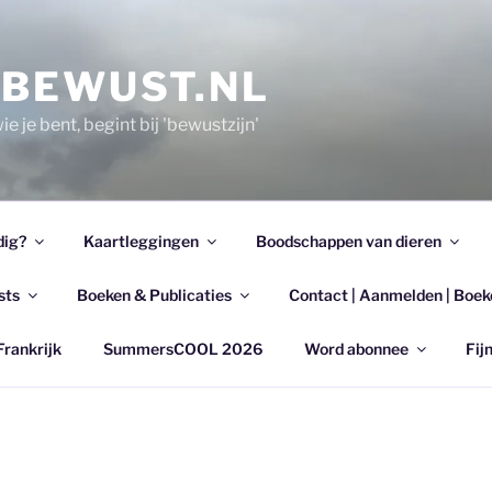
EBEWUST.NL
e je bent, begint bij 'bewustzijn'
dig?
Kaartleggingen
Boodschappen van dieren
sts
Boeken & Publicaties
Contact | Aanmelden | Boek
Frankrijk
SummersCOOL 2026
Word abonnee
Fijn