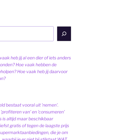
aak heb jij al een dier of iets anders
onden? Hoe vaak hebben de
eholpen? Hoe vaak heb jij daarvoor
an?
ld bestaat vooral uit 'nemen'.
'profiteren van' en 'consumeren'
s is altijd maar beschikbaar
iefst gratis of tegen de laagste prijs
 supermarktaanbiedingen, die je om
 waarbij je er niet bij stilstaat WAT