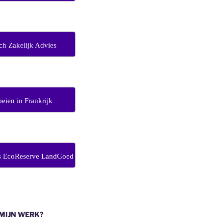
ch Zakelijk Advies
eien in Frankrijk
s EcoReserve LandGoed
 MIJN WERK?