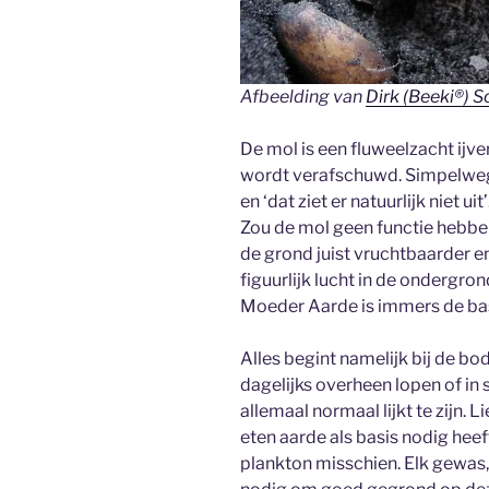
Afbeelding van
Dirk (Beeki®) 
De mol is een fluweelzacht ijv
wordt verafschuwd. Simpelweg
en ‘dat ziet er natuurlijk niet ui
Zou de mol geen functie hebben
de grond juist vruchtbaarder en 
figuurlijk lucht in de ondergr
Moeder Aarde is immers de bas
Alles begint namelijk bij de bo
dagelijks overheen lopen of in
allemaal normaal lijkt te zijn. L
eten aarde als basis nodig heef
plankton misschien. Elk gewas,