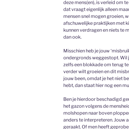
deze mens(en), is verleid om te 
dat vraagt eigenlijk alleen ma
mensen snel mogen groeien, we
afschuwelijke praktijken met ki
kunnen verdragen en niets te 
dan ook.
Misschien heb je jouw ‘misbruik
ondergronds weggestopt. Wil je
zelfs een blokkade om terug te 
verder wilt groeien en dit misb
jouw been, omdat je het niet b
hebt, dan staat hier nog een mu
Ben je hierdoor beschadigd gera
het gazon volgens de mensheid
molshopen naar boven ploppen.
anders te interpreteren. Jouw 
geraakt. Of men heeft geprobee