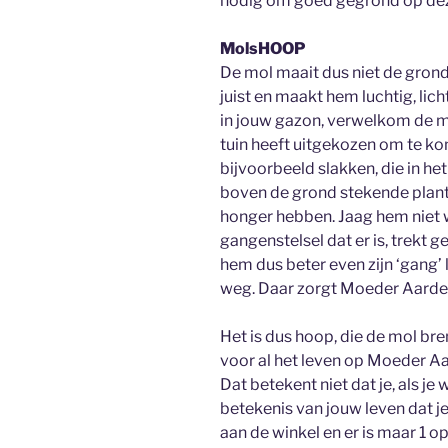
nodig om goed gegrond op deze
MolsHOOP
De mol maait dus niet de grond
juist en maakt hem luchtig, lic
in jouw gazon, verwelkom de m
tuin heeft uitgekozen om te k
bijvoorbeeld slakken, die in he
boven de grond stekende plan
honger hebben. Jaag hem niet 
gangenstelsel dat er is, trekt
hem dus beter even zijn ‘gang’
weg. Daar zorgt Moeder Aarde
Het is dus hoop, die de mol br
voor al het leven op Moeder Aa
Dat betekent niet dat je, als je
betekenis van jouw leven dat je 
aan de winkel en er is maar 1 op