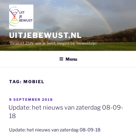
Ga
naar
de
inhoud
UITJEBEWUST.NL
'Bewust ZIJN' wie je bent, begint bij 'bewustzijn'
Menu
TAG:
MOBIEL
GEPLAATST
9 SEPTEMBER 2018
OP
Update: het nieuws van zaterdag 08-09-
18
Update: het nieuws van zaterdag 08-09-18