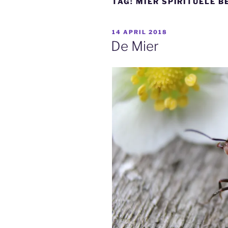
TAG:
MIER SPIRITUELE B
GEPLAATST
14 APRIL 2018
OP
De Mier