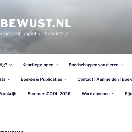
EBEWUST.NL
e je bent, begint bij 'bewustzijn'
dig?
Kaartleggingen
Boodschappen van dieren
sts
Boeken & Publicaties
Contact | Aanmelden | Boek
Frankrijk
SummersCOOL 2026
Word abonnee
Fijn