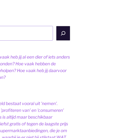
aak heb jij al een dier of iets anders
onden? Hoe vaak hebben de
eholpen? Hoe vaak heb jij daarvoor
an?
ld bestaat vooral uit 'nemen'.
'profiteren van' en 'consumeren'
s is altijd maar beschikbaar
iefst gratis of tegen de laagste prijs
 supermarktaanbiedingen, die je om
 waarbij je er niet bij stilstaat WAT