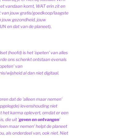
het vandaan komt, WAT erin zit en
van jouw gratis/goedkoop/laagste
op jouw gezondheid, jouw
JN en dat van de planeet).
et (hoofd) is het 'opeten' van alles
de ons schenkt ontstaan evenals
'opeten' van
s/wijsheid al dan niet digitaal.
ren dat de 'alleen maar nemen'
pgelegde) levenshouding niet
at het karma oplevert, omdat er een
, die uit '
geven en ontvangen
'
lleen maar nemen' helpt de planeet
ou, als onderdeel van, ook niet.
Niet