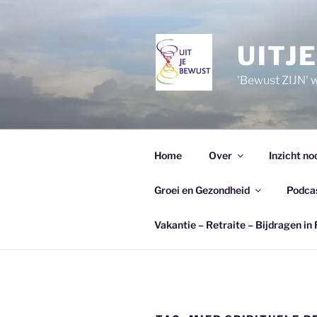
Ga
naar
de
UITJ
inhoud
'Bewust ZIJN' wi
Home
Over
Inzicht no
Groei en Gezondheid
Podca
Vakantie – Retraite – Bijdragen in 