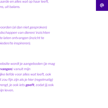
 aarde en alles wat op haar leeft,
s, uit balans.
woorden (al dan niet gesproken)
schappen van dieren/ inzichten
te laten ontvangen (inzicht te
ieden/te inspireren).
website wordt je aangeboden (je mag
tvangen
) vanuit mijn
ke liefde voor alles wat leeft, ook
 zou fijn zijn als je hier (regelmatig)
engt, je ook iets
geeft
, zodat jij ook
ijn leven.