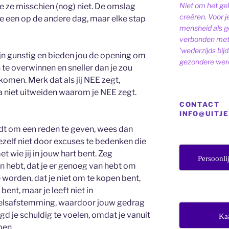
Niet om het ge
 je ze misschien (nog) niet. De omslag
creëren. Voor j
 de een op de andere dag, maar elke stap
mensheid als ge
verbonden met 
'wederzijds bij
jn gunstig en bieden jou de opening om
gezondere were
te overwinnen en sneller dan je zou
 komen. Merk dat als jij NEE zegt,
a niet uitweiden waarom je NEE zegt.
CONTACT
INFO@UITJ
rdt om een reden te geven, wees dan
ezelf niet door excuses te bedenken die
 wie jij in jouw hart bent. Zeg
Persoonli
 in hebt, dat je er genoeg van hebt om
 worden, dat je niet om te kopen bent,
bent, maar je leeft niet in
elsafstemming, waardoor jouw gedrag
gd je schuldig te voelen, omdat je vanuit
Ka
pen.