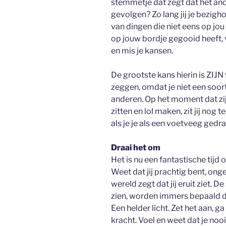
stemmetje dat zegt dat het an
gevolgen? Zo lang jij je bezigho
van dingen die niet eens op jo
op jouw bordje gegooid heeft, ve
en mis je kansen.
De grootste kans hierin is ZIJN w
zeggen, omdat je niet een soo
anderen. Op het moment dat zij
zitten en lol maken, zit jij nog 
als je je als een voetveeg gedr
Draai het om
Het is nu een fantastische tijd 
Weet dat jij prachtig bent, ongea
wereld zegt dat jij eruit ziet. 
zien, worden immers bepaald do
Een helder licht. Zet het aan, g
kracht. Voel en weet dat je nooit