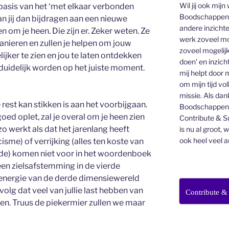
Wil jij ook mijn
asis van het ‘met elkaar verbonden
Boodschappen v
 kan jij dan bijdragen aan een nieuwe
andere inzichte
 om je heen. Die zijn er. Zeker weten. Ze
werk zoveel mo
ieren en zullen je helpen om jouw
zoveel mogelijk
lijker te zien en jou te laten ontdekken
doen' en inzicht
 duidelijk worden op het juiste moment.
mij helpt door 
om mijn tijd vo
missie. Als dan
e rest kan stikken is aan het voorbijgaan.
Boodschappenbr
goed oplet, zal je overal om je heen zien
Contribute & Su
zo werkt als dat het jarenlang heeft
is nu al groot, 
ook heel veel a
isme) of verrijking (alles ten koste van
de) komen niet voor in het woordenboek
en zielsafstemming in de vierde
energie van de derde dimensiewereld
volg dat veel van jullie last hebben van
Contribute &
en. Truus de piekermier zullen we maar