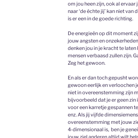
om jou heen zijn, ook al ervaar
naar ‘de échte jij’ kan niet van
is er een in de goede richting.
De energieën op dit moment zi
jouw angsten en onzekerheden 
denken jou in je kracht te laten
mensen verbaasd zullen zijn. G
Zeg het gewoon.
En als er dan toch gepusht wo
gewoon eerlijk en verloochen j
niet in overeenstemming zijn met
bijvoorbeeld dat je er geen zin
voor een karretje gespannen te
enz. Als jij vijfde dimensiemens 
overeenstemming met jouw zi
4-dimensionaal is, ben je genei
jouw ziel anderen altijd wilt hel