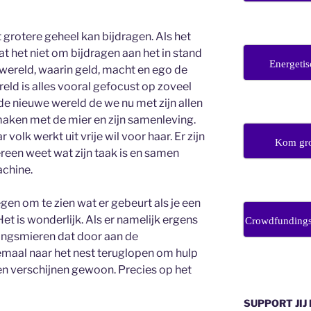
et grotere geheel kan bijdragen. Als het
t het niet om bijdragen aan het in stand
Energetis
ereld, waarin geld, macht en ego de
reld is alles vooral gefocust op zoveel
de nieuwe wereld de we nu met zijn allen
 maken met de mier en zijn samenleving.
 volk werkt uit vrije wil voor haar. Er zijn
Kom gro
ereen weet wat zijn taak is en samen
achine.
gen om te zien wat er gebeurt als je een
t is wonderlijk. Als er namelijk ergens
Crowdfunding
kingsmieren dat door aan de
emaal naar het nest teruglopen om hulp
en verschijnen gewoon. Precies op het
SUPPORT JIJ