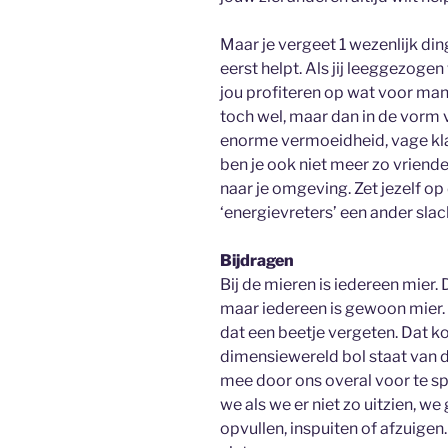
Maar je vergeet 1 wezenlijk ding.
eerst helpt. Als jij leeggezog
jou profiteren op wat voor manie
toch wel, maar dan in de vorm v
enorme vermoeidheid, vage klac
ben je ook niet meer zo vriendeli
naar je omgeving. Zet jezelf op 
‘energievreters’ een ander slac
Bijdragen
Bij de mieren is iedereen mier.
maar iedereen is gewoon mier. D
dat een beetje vergeten. Dat 
dimensiewereld bol staat van d
mee door ons overal voor te sp
we als we er niet zo uitzien, w
opvullen, inspuiten of afzuigen