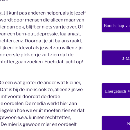
 Jij kunt pas anderen helpen, als je jezelf
en wordt door mensen die alleen maar van
Boodschap van
r dan ook, blijft er niets van je over. Of
an een burn-out, depressie, faalangst,
hten, enz. Doordat je uit balans raakt,
jk en liefdevol als je wel zou willen zijn
de eerste plek en je zult zien dat de
3-M
htoffer gaan zoeken. Poeh dat lucht op!
 De een wat groter de ander wat kleiner,
at is bij de mens ook zo, alleen zijn we
Energetisch 
komt vooral doordat de derde
e oordelen. De media werkt hier aan
iegelen hoe we eruit moeten zien en dat
e gewoon e.e.a. kunnen rechtzetten,
N
. De mier is gewoon mier en oordeelt