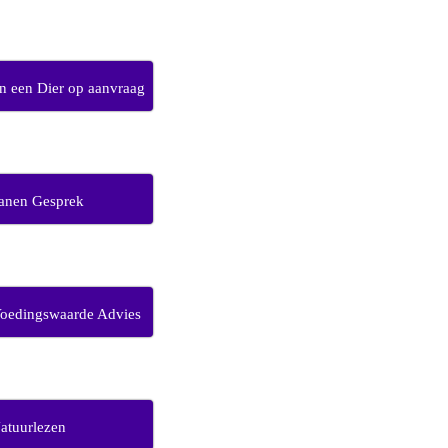
 een Dier op aanvraag
anen Gesprek
Voedingswaarde Advies
atuurlezen