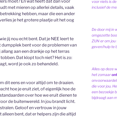
ders moet? En wat heeft dat dan voor
voor niets is de
inclusief de men
udt met mieren op allerlei details, vaak
u betrekking hebben, maar die een ander
rlies je het grotere plaatje uit het oog
De door mij in 
omgezette bood
ie jij nou echt bent. Dat je NEE leert te
ZIJN er om jou 
rt dumpplek bent voor de problemen van
geven/hulp te b
 allang aan een drankje op het terras
te tobben. Dat klopt toch niet? Het is zo:
aagt, word je ook zo behandeld.
Alles op deze 
het zomaar
on
onvoorwaardelij
om dit eens en voor altijd om te draaien.
die voor jou. Het
cht hoe je eruit ziet, of eigenlijk hoe de
een bezoekje br
De standaarden over hoe we eruit dienen te
bijdraagt aan m
or de buitenwereld. In jou brandt licht.
a stralen. Geloof en vertrouw in jouw
 alleen bent, dat er helpers zijn die altijd