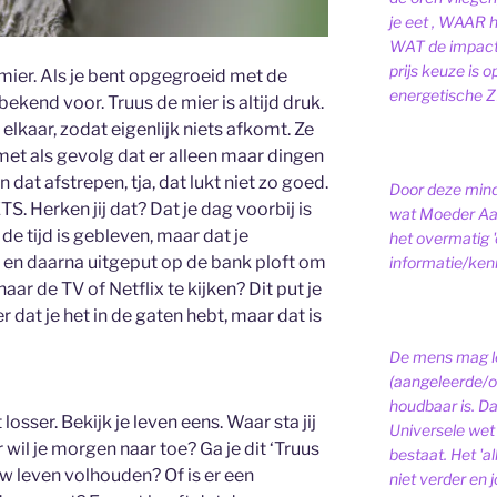
je eet , WAAR 
WAT de impact 
prijs keuze is 
e mier. Als je bent opgegroeid met de
energetische ZI
bekend voor. Truus de mier is altijd druk.
elkaar, zodat eigenlijk niets afkomt. Ze
et als gevolg dat er alleen maar dingen
n dat afstrepen, tja, dat lukt niet zo goed.
Door deze minds
TS. Herken jij dat? Dat je dag voorbij is
wat Moeder Aar
 de tijd is gebleven, maar dat je
het overmatig 
en daarna uitgeput op de bank ploft om
informatie/kenni
ar de TV of Netflix te kijken? Dit put je
 dat je het in de gaten hebt, maar dat is
De mens mag le
(aangeleerde/o
houdbaar is. D
osser. Bekijk je leven eens. Waar sta jij
Universele wet is
wil je morgen naar toe? Ga je dit ‘Truus
bestaat.
Het 'a
uw leven volhouden? Of is er een
niet verder en j