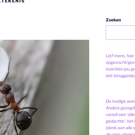
ETEKENIS
Zoeken
Lief mens, hoe v
opgezocht/gev
inzichten jou g
iets teruggeda
De huidige were
Anders gezegd 
vanuit een 'alle
gedachte', het l
(denk aan alle
de oren vliegen,