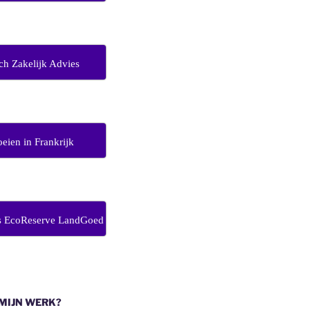
ch Zakelijk Advies
eien in Frankrijk
s EcoReserve LandGoed
 MIJN WERK?