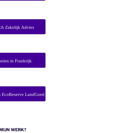
ch Zakelijk Advies
eien in Frankrijk
s EcoReserve LandGoed
 MIJN WERK?