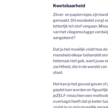
Kwetsbaarheid
Zilver- en papiervisjes zijn kwet
gemaakt. Dit exoskelet zorgt e
letterlijk tot stof vergaan. M
van het vliegensvlugge verdwijn
aangeleerd?
Dat je het moeilijk vindt hoe de
mensheid elkaar behandelt en/
helemaal niet gek, want jouw e
zachtheid, die in de wereld va
staat.
Het kan je het gevoel geven o
geplet kan worden en figuurlij
jeZELF misschien een methode 
overtuigd heeft dat je beter tu
zodat je zo min mogelijk geraa