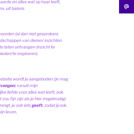
 aarde en alles wat op haar leeft,
s, uit balans.
woorden (al dan niet gesproken)
schappen van dieren/ inzichten
te laten ontvangen (inzicht te
ieden/te inspireren).
website wordt je aangeboden (je mag
tvangen
) vanuit mijn
ke liefde voor alles wat leeft, ook
 zou fijn zijn als je hier (regelmatig)
engt, je ook iets
geeft
, zodat jij ook
ijn leven.