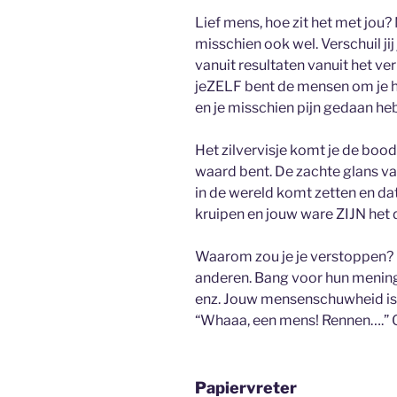
Lief mens, hoe zit het met jou?
misschien ook wel. Verschuil ji
vanuit resultaten vanuit het ver
jeZELF bent de mensen om je h
en je misschien pijn gedaan h
Het zilvervisje komt je de boo
waard bent. De zachte glans va
in de wereld komt zetten en dat 
kruipen en jouw ware ZIJN het d
Waarom zou je je verstoppen? 
anderen. Bang voor hun mening
enz. Jouw mensenschuwheid is
“Whaaa, een mens! Rennen….” O
Papiervreter