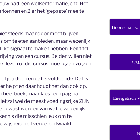
op jouw pad, een wolkenformatie, enz. Het
herkennen en 2 er het ‘gepaste’ mee te
Boodschap van
niet steeds maar door moet blijven
ters om te eten aanbieden, maar wezenlijk
ijke signaal te maken hebben. Een titel
jving van een cursus. Beiden willen niet
3-M
et lezen of die cursus moet gaan volgen.
 met jou doen en dat is voldoende. Dat is
rder helpt en daar houdt het dan ook op.
en heel boek, maar kiest een pagina.
Energetisch 
et zal wel de meest voedingsrijke ZIJN
je bewust worden van wat je wezenlijk
 kennis die misschien leuk om te
ke wijsheid niet verder ontwaakt.
N