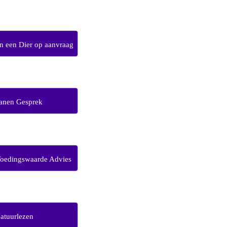
 een Dier op aanvraag
anen Gesprek
Voedingswaarde Advies
atuurlezen