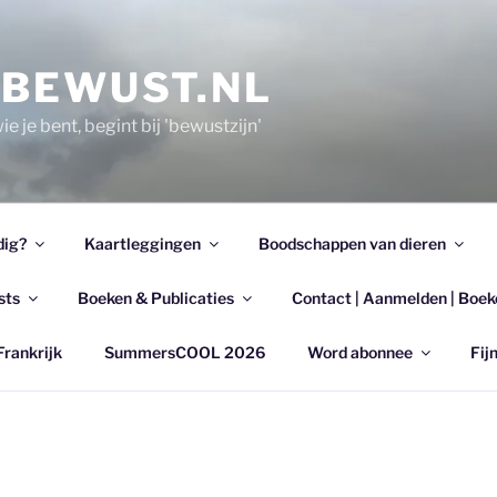
EBEWUST.NL
e je bent, begint bij 'bewustzijn'
dig?
Kaartleggingen
Boodschappen van dieren
sts
Boeken & Publicaties
Contact | Aanmelden | Boek
Frankrijk
SummersCOOL 2026
Word abonnee
Fijn