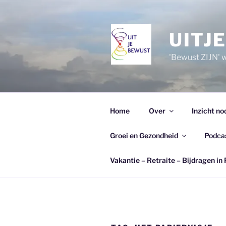
Ga
naar
de
UITJ
inhoud
'Bewust ZIJN' wi
Home
Over
Inzicht no
Groei en Gezondheid
Podca
Vakantie – Retraite – Bijdragen in 