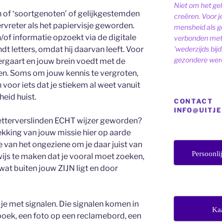
Niet om het ge
 of ‘soortgenoten’ of gelijkgestemden
creëren. Voor j
rvreter als het papiervisje geworden.
mensheid als ge
n/of informatie opzoekt via de digitale
verbonden met 
dt letters, omdat hij daarvan leeft. Voor
'wederzijds bij
gezondere were
vergaart en jouw brein voedt met de
ken. Soms om jouw kennis te vergroten,
voor iets dat je stiekem al weet vanuit
heid huist.
CONTACT
INFO@UITJ
 letterverslinden ECHT wijzer geworden?
dekking van jouw missie hier op aarde
e van het ongeziene om je daar juist van
Persoonli
ijs te maken dat je vooral moet zoeken,
s wat buiten jouw ZIJN ligt en door
 je met signalen. Die signalen komen in
Ka
 boek, een foto op een reclamebord, een