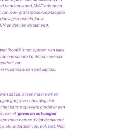
het vandaan komt, WAT erin zit en
van jouw gratis/goedkoop/laagste
op jouw gezondheid, jouw
JN en dat van de planeet).
et (hoofd) is het 'opeten' van alles
de ons schenkt ontstaan evenals
'opeten' van
s/wijsheid al dan niet digitaal.
ren dat de 'alleen maar nemen'
pgelegde) levenshouding niet
at het karma oplevert, omdat er een
, die uit '
geven en ontvangen
'
lleen maar nemen' helpt de planeet
ou, als onderdeel van, ook niet.
Niet