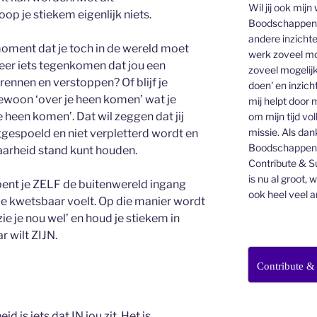
Wil jij ook mijn
p je stiekem eigenlijk niets.
Boodschappen v
andere inzichte
oment dat je toch in de wereld moet
werk zoveel mo
weer iets tegenkomen dat jou een
zoveel mogelijk
 rennen en verstoppen? Of blijf je
doen' en inzicht
ewoon ‘over je heen komen’ wat je
mij helpt door 
 heen komen’. Dat wil zeggen dat jij
om mijn tijd vo
missie. Als dan
eggespoeld en niet verpletterd wordt en
Boodschappenbr
baarheid stand kunt houden.
Contribute & Su
is nu al groot, 
 bent je ZELF de buitenwereld ingang
ook heel veel a
 je kwetsbaar voelt. Op die manier wordt
e je nou wel’ en houd je stiekem in
r wilt ZIJN.
Contribute &
d is iets dat IN jou zit. Het is