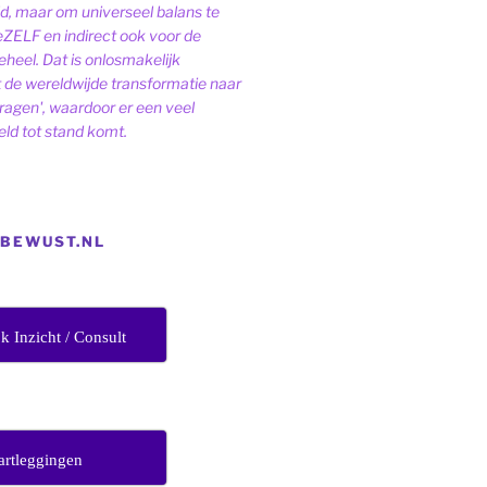
ld, maar om universeel balans te
eZELF en indirect ook voor de
heel. Dat is onlosmakelijk
de wereldwijde transformatie naar
dragen', waardoor er een veel
ld tot stand komt.
EBEWUST.NL
jk Inzicht / Consult
artleggingen