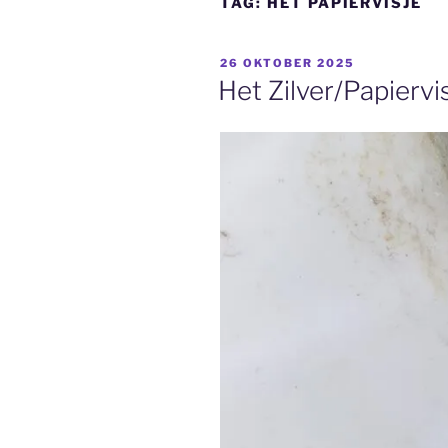
TAG:
HET PAPIERVISJE
GEPLAATST
26 OKTOBER 2025
OP
Het Zilver/Papiervi