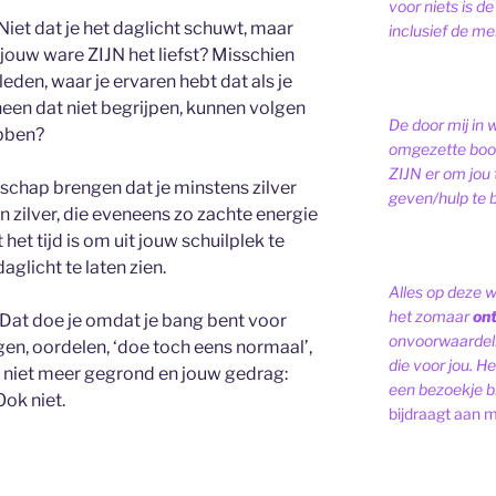
voor niets is de
 Niet dat je het daglicht schuwt, maar
inclusief de men
j jouw ware ZIJN het liefst? Misschien
leden, waar je ervaren hebt dat als je
een dat niet begrijpen, kunnen volgen
De door mij in 
ebben?
omgezette bood
ZIJN er om jou 
dschap brengen dat je minstens zilver
geven/hulp te b
n zilver, die eveneens zo zachte energie
het tijd is om uit jouw schuilplek te
aglicht te laten zien.
Alles op deze 
het zomaar
on
Dat doe je omdat je bang bent voor
onvoorwaardelij
en, oordelen, ‘doe toch eens normaal’,
die voor jou. Het
 niet meer gegrond en jouw gedrag:
een bezoekje br
ok niet.
bijdraagt aan m