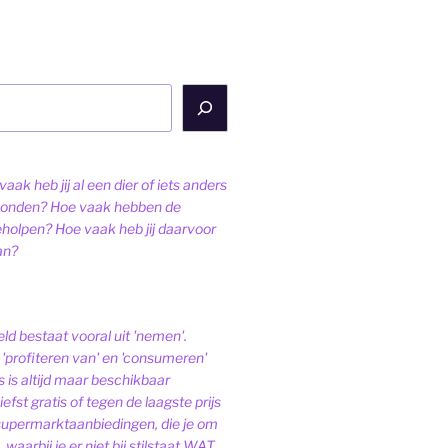
aak heb jij al een dier of iets anders
onden? Hoe vaak hebben de
eholpen? Hoe vaak heb jij daarvoor
an?
ld bestaat vooral uit 'nemen'.
'profiteren van' en 'consumeren'
s is altijd maar beschikbaar
iefst gratis of tegen de laagste prijs
 supermarktaanbiedingen, die je om
 waarbij je er niet bij stilstaat WAT