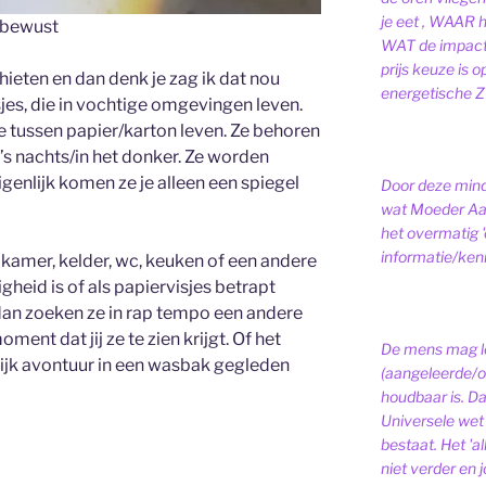
je eet , WAAR 
jebewust
WAT de impact 
prijs keuze is 
hieten en dan denk je zag ik dat nou
energetische ZI
jes, die in vochtige omgevingen leven.
ie tussen papier/karton leven. Ze behoren
 ’s nachts/in het donker. Ze worden
igenlijk komen ze je alleen een spiegel
Door deze minds
wat Moeder Aar
het overmatig 
informatie/kenni
dkamer, kelder, wc, keuken of een andere
heid is of als papiervisjes betrapt
dan zoeken ze in rap tempo een andere
ment dat jij ze te zien krijgt. Of het
De mens mag le
telijk avontuur in een wasbak gegleden
(aangeleerde/o
houdbaar is. D
Universele wet is
bestaat.
Het 'a
niet verder en j