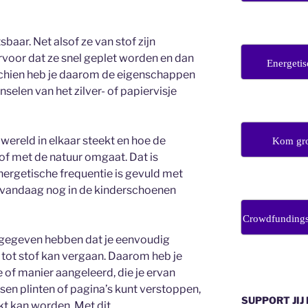
sbaar. Net alsof ze van stof zijn
rvoor dat ze snel geplet worden en dan
Energetis
isschien heb je daarom de eigenschappen
selen van het zilver- of papiervisje
 wereld in elkaar steekt en hoe de
Kom gro
of met de natuur omgaat. Dat is
nergetische frequentie is gevuld met
n vandaag nog in de kinderschoenen
Crowdfunding
f gegeven hebben dat je eenvoudig
k tot stof kan vergaan. Daarom heb je
of manier aangeleerd, die je ervan
ssen plinten of pagina’s kunt verstoppen,
SUPPORT JIJ
kt kan worden. Met dit