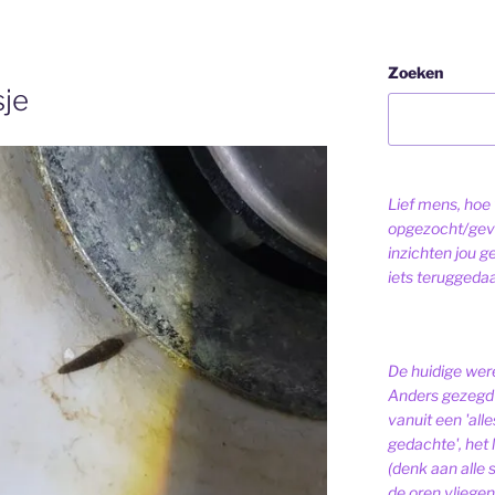
Zoeken
sje
Lief mens, hoe v
opgezocht/gev
inzichten jou g
iets teruggeda
De huidige were
Anders gezegd 
vanuit een 'alle
gedachte', het l
(denk aan alle
de oren vliegen,