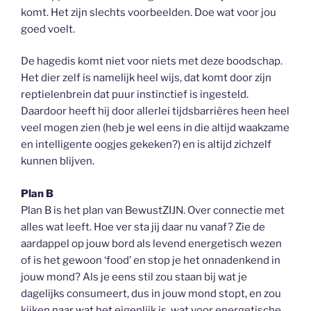
komt. Het zijn slechts voorbeelden. Doe wat voor jou
goed voelt.
De hagedis komt niet voor niets met deze boodschap.
Het dier zelf is namelijk heel wijs, dat komt door zijn
reptielenbrein dat puur instinctief is ingesteld.
Daardoor heeft hij door allerlei tijdsbarrières heen heel
veel mogen zien (heb je wel eens in die altijd waakzame
en intelligente oogjes gekeken?) en is altijd zichzelf
kunnen blijven.
Plan B
Plan B is het plan van BewustZIJN. Over connectie met
alles wat leeft. Hoe ver sta jij daar nu vanaf? Zie de
aardappel op jouw bord als levend energetisch wezen
of is het gewoon ‘food’ en stop je het onnadenkend in
jouw mond? Als je eens stil zou staan bij wat je
dagelijks consumeert, dus in jouw mond stopt, en zou
kijken naar wat het eigenlijk is, wat voor energetische