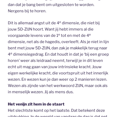
dan dat je bang bent om uitgesloten te worden.
Nergens bij te horen.
e
Dit is allemaal angst uit de 4
dimensie, die niet bij
jouw 5D-ZIJN hoort. Want jij hebt immers al die
e
e
voorgaande levens van de 1
tot en met de 4
dimensie, net als de hagedis, overleeft. Als je niet in lijn
bent met jouw 5D-ZIJN, dan zak je makkelijk terug naar
e
4
dimensiegedrag. En dat houdt in dat je ‘bij een groep
horen’ weer als leidraad neemt, terwijl je in dit leven
echt uit mag gaan van jouw intrinsieke kracht. Jouw
eigen werkelijke kracht, die voortspruit uit het innerlijk
wezen. En wezen kun je dan weer op 2 manieren lezen.
Wezen als zijnde van het werkwoord ZIJN, maar ook als
in menselijk wezen. Jij als mens dus.
Het venijn zit hem in de staart
Het slechtste komt op het laatste. Dat betekent deze
uitdrukking. In de wereld van vandaag de dag is dat net