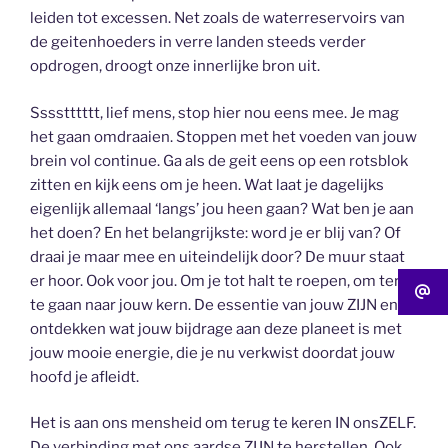
leiden tot excessen. Net zoals de waterreservoirs van
de geitenhoeders in verre landen steeds verder
opdrogen, droogt onze innerlijke bron uit.
Sssstttttt, lief mens, stop hier nou eens mee. Je mag
het gaan omdraaien. Stoppen met het voeden van jouw
brein vol continue. Ga als de geit eens op een rotsblok
zitten en kijk eens om je heen. Wat laat je dagelijks
eigenlijk allemaal ‘langs’ jou heen gaan? Wat ben je aan
het doen? En het belangrijkste: word je er blij van? Of
draai je maar mee en uiteindelijk door? De muur staat
er hoor. Ook voor jou. Om je tot halt te roepen, om terug
te gaan naar jouw kern. De essentie van jouw ZIJN en te
ontdekken wat jouw bijdrage aan deze planeet is met
jouw mooie energie, die je nu verkwist doordat jouw
hoofd je afleidt.
Het is aan ons mensheid om terug te keren IN onsZELF.
De verbinding met ons aardse ZIJN te herstellen. Ook