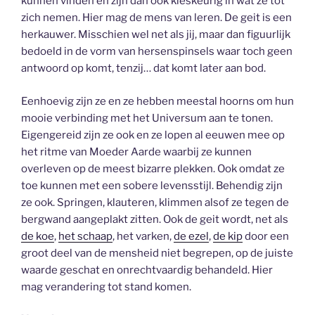
kunnen vinden en zijn dan ook kieskeurig in wat ze tot
zich nemen. Hier mag de mens van leren. De geit is een
herkauwer. Misschien wel net als jij, maar dan figuurlijk
bedoeld in de vorm van hersenspinsels waar toch geen
antwoord op komt, tenzij… dat komt later aan bod.
Eenhoevig zijn ze en ze hebben meestal hoorns om hun
mooie verbinding met het Universum aan te tonen.
Eigengereid zijn ze ook en ze lopen al eeuwen mee op
het ritme van Moeder Aarde waarbij ze kunnen
overleven op de meest bizarre plekken. Ook omdat ze
toe kunnen met een sobere levensstijl. Behendig zijn
ze ook. Springen, klauteren, klimmen alsof ze tegen de
bergwand aangeplakt zitten. Ook de geit wordt, net als
de koe
,
het schaap
, het varken,
de ezel
,
de kip
door een
groot deel van de mensheid niet begrepen, op de juiste
waarde geschat en onrechtvaardig behandeld. Hier
mag verandering tot stand komen.