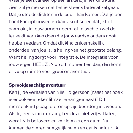
Waar je eerst alleen op een afstandje het kind kunt
zien, zul je merken dat het je steeds beter af zal gaan.
Dat je steeds dichter in de buurt kan komen. Dat je een
band kan opbouwen en kan visualiseren dat je het
aanraakt, in jouw armen neemt of misschien wel de
leuke dingen kan doen die jouw aardse ouders nooit
hebben gedaan. Omdat dit kind onlosmakelijk
onderdeel van jou is, is heling van het grootste belang.
Want heling zorgt voor integratie. Dé integratie voor
jouw eigen HEEL ZIJN op dit moment en dan, dan komt
er volop ruimte voor groei en avontuur.
Sprookjesachtig avontuur
Ken jij de verhalen van Nils Holgersson (naast het boek
is er ook een
tekenfilmserie
van gemaakt)? Dit
mensenkind plaagt dieren op zijn boerderij in zweden.
Als hij een kabouter vangt en deze niet vrij wil laten,
wordt Nils betoverd en zo klein als een duim. Nu
kunnen de dieren hun gelijk halen en dat is natuurlijk