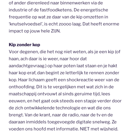
of ander dierenleed naar binnenwerken via de
industrie of de fastfoodketens. De energetische
frequentie op wat ze daar van de kip omzetten in
‘knutselvoedsel’, is echt zoooo laag. Dat heeft enorme
impact op jouw hele ZIJN.
Kip zonder kop
Voor degenen, die het nog niet weten, als je een kip (of
haan, ach daar is ie weer, naar hoor dat
aandachtgevraag.) op haar poten laat staan en je hakt
haar kop eraf, dan begint ze letterlijk te rennen zonder
kop. Haar lichaam geeft een shockreactie weer van de
onthoofding. Dit is te vergelijken met wat zich in de
maatschappij ontvouwt al sinds geruime tijd, lees
eeuwen, en het gaat ook steeds een stapje verder door
de zich ontwikkelende technologie en wat die ons
brengt. Van de krant, naar de radio, naar de tv en de
daaraan inmiddels toegevoegde digitale snelweg. Ze
voeden ons hoofd met informatie. NIET met wijsheid.