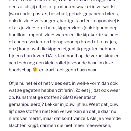
eens af als jij eitjes of producten waar ei in verwerkt
(waaronder pasta’s, beschuit, gebak, gepaneerd vlees,
ook de vleesvervangers, hartige taarten, mayonaise) is
of als je vleeseter bent, kippenvlees (ook kippensoep, -
bouillon, -ragout, vleeswaren en die kip-kerrie salades
of andere varianten hierop voor op brood of toastjes,
enz.) koopt wat die kippen eigenlijk gegeten hebben
tijdens hun leven. DAT staat nooit op de verpakking en,
ach toch nog een klein rolletje voor de haan in deze
boodschap
, er kraait ook geen haan naar.
Of je nu het ei of het vlees eet, in welke vorm dan ook,
wat ze gegeten hebben zit ‘erin’. Zo eet jij dat ook weer
op. Kunstmatige stoffen? GMO (Genetisch
gemanipuleerd)? Lekker in jouw lijf nu. Weet dat jouw
lijf deze stoffen niet kén verwerken en dat je daar nu
niets van merkt, maar dat komt vanzelf. Als je vreemde
klachten krijgt, darmen die niet meer meewerken,