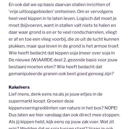
En ook dat we op basis daarvan stallen inrichten of
‘vrije uitloopgebieden’ omheinen. Om er vervolgens
heel veel kippen in te laten leven. Logisch dat moet je
moet (bij)voeren, want in stallen valt niets te halen en
daar waar grond is en er te veel rondscharrelen, vliegt
er af en toe een vlieg voorbij, die ze uit de lucht kunnen
plukken, maar qua leven in de grond is het armoe troef.
Wie heeft bedacht dat kippen soja (meer over soja in
De nieuwe (W)AARDE deel 2, gezonde basis voor jouw
bestaan) moeten eten? Wie heeft bedacht dat
gemanipuleerde granen ook best goed genoeg zijn?
Kakelvers
Lief mens, denk eens na als je jouw eitjes in de
supermarkt koopt. Groeien deze
kippenvoeringrediënten van nature in het bos? NOPE!
Dus laten we hier vandaag dan ook direct mee stoppen.
Als jij kippen hebt, kijk eens op jouw zak voer. Wat zit
erin? Wedden dat er soja tussen staat? Vraag je ook