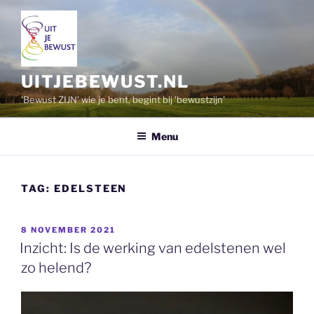
Ga
naar
de
inhoud
UITJEBEWUST.NL
'Bewust ZIJN' wie je bent, begint bij 'bewustzijn'
Menu
TAG:
EDELSTEEN
GEPLAATST
8 NOVEMBER 2021
OP
Inzicht: Is de werking van edelstenen wel
zo helend?