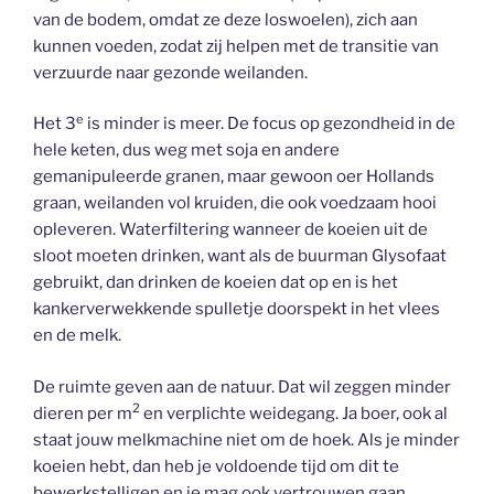
van de bodem, omdat ze deze loswoelen), zich aan
kunnen voeden, zodat zij helpen met de transitie van
verzuurde naar gezonde weilanden.
e
Het 3
is minder is meer. De focus op gezondheid in de
hele keten, dus weg met soja en andere
gemanipuleerde granen, maar gewoon oer Hollands
graan, weilanden vol kruiden, die ook voedzaam hooi
opleveren. Waterfiltering wanneer de koeien uit de
sloot moeten drinken, want als de buurman Glysofaat
gebruikt, dan drinken de koeien dat op en is het
kankerverwekkende spulletje doorspekt in het vlees
en de melk.
De ruimte geven aan de natuur. Dat wil zeggen minder
2
dieren per m
en verplichte weidegang. Ja boer, ook al
staat jouw melkmachine niet om de hoek. Als je minder
koeien hebt, dan heb je voldoende tijd om dit te
bewerkstelligen en je mag ook vertrouwen gaan