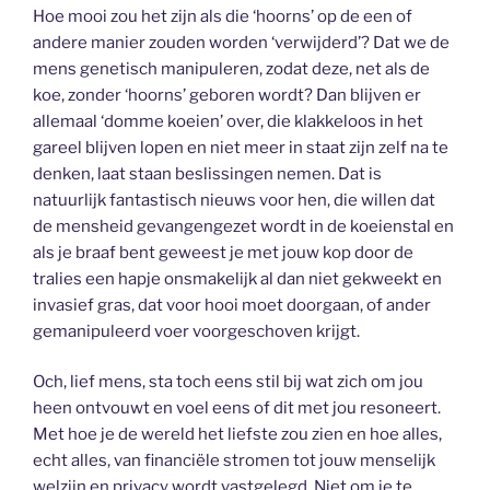
Hoe mooi zou het zijn als die ‘hoorns’ op de een of
andere manier zouden worden ‘verwijderd’? Dat we de
mens genetisch manipuleren, zodat deze, net als de
koe, zonder ‘hoorns’ geboren wordt? Dan blijven er
allemaal ‘domme koeien’ over, die klakkeloos in het
gareel blijven lopen en niet meer in staat zijn zelf na te
denken, laat staan beslissingen nemen. Dat is
natuurlijk fantastisch nieuws voor hen, die willen dat
de mensheid gevangengezet wordt in de koeienstal en
als je braaf bent geweest je met jouw kop door de
tralies een hapje onsmakelijk al dan niet gekweekt en
invasief gras, dat voor hooi moet doorgaan, of ander
gemanipuleerd voer voorgeschoven krijgt.
Och, lief mens, sta toch eens stil bij wat zich om jou
heen ontvouwt en voel eens of dit met jou resoneert.
Met hoe je de wereld het liefste zou zien en hoe alles,
echt alles, van financiële stromen tot jouw menselijk
welzijn en privacy wordt vastgelegd. Niet om je te