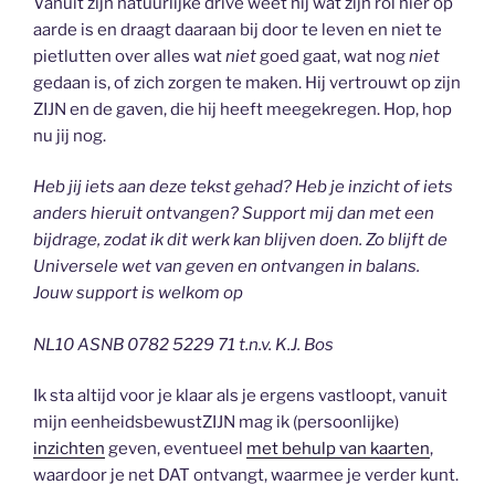
Vanuit zijn natuurlijke drive weet hij wat zijn rol hier op
aarde is en draagt daaraan bij door te leven en niet te
pietlutten over alles wat
niet
goed gaat, wat nog
niet
gedaan is, of zich zorgen te maken. Hij vertrouwt op zijn
ZIJN en de gaven, die hij heeft meegekregen. Hop, hop
nu jij nog.
Heb jij iets aan deze tekst gehad? Heb je inzicht of iets
anders hieruit ontvangen? Support mij dan met een
bijdrage, zodat ik dit werk kan blijven doen. Zo blijft de
Universele wet van geven en ontvangen in balans.
Jouw support is welkom op
NL10 ASNB 0782 5229 71 t.n.v. K.J. Bos
Ik sta altijd voor je klaar als je ergens vastloopt, vanuit
mijn eenheidsbewustZIJN mag ik (persoonlijke)
inzichten
geven, eventueel
met behulp van kaarten
,
waardoor je net DAT ontvangt, waarmee je verder kunt.