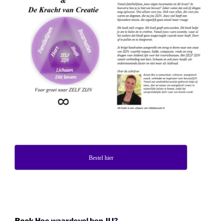
Bestel hier
Boek
Hoe waardevol ben JIJ?