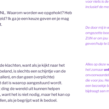
voor niets is de
inclusief de men
 in NL. Waarom worden we opgehokt? Heb
ld? Ik ga je een keuze geven en je mag
t.
De door mij in 
omgezette bood
ZIJN er om jou 
geven/hulp te b
Alles op deze 
e klachten, want als je kijkt naar het
het zomaar
on
eland, is slechts een schijntje van de
onvoorwaardelij
allen), en dan geen (verplichte)
die voor jou. Het
t dat is waarop aangestuurd wordt.
een bezoekje br
t ding de wereld uit kunnen helpen
bijdraagt aan m
, want het is niet nodig, maar het kan op
n, als je begrijpt wat ik bedoel.