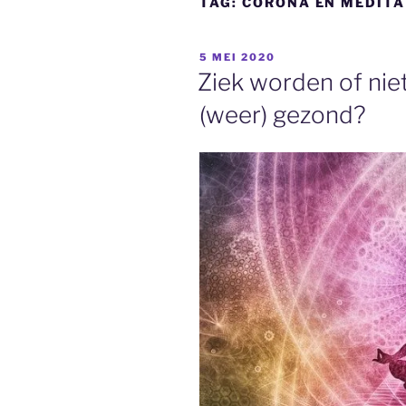
TAG:
CORONA EN MEDITA
GEPLAATST
5 MEI 2020
OP
Ziek worden of niet
(weer) gezond?