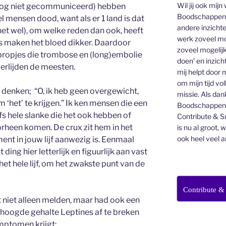
Wil jij ook mijn
 nog niet gecommuniceerd) hebben
Boodschappen v
 mensen dood, want als er 1 land is dat
andere inzichte
t het wel), om welke reden dan ook, heeft
werk zoveel mo
nes maken het bloed dikker. Daardoor
zoveel mogelijk
ropjes die trombose en (long)embolie
doen' en inzicht
erlijden de meesten.
mij helpt door 
om mijn tijd vo
nt denken; “O, ik heb geen overgewicht,
missie. Als dan
 ‘het’ te krijgen.” Ik ken mensen die een
Boodschappenbr
s hele slanke die het ook hebben of
Contribute & Su
rheen komen. De crux zit hem in het
is nu al groot, 
ook heel veel a
ent in jouw lijf aanwezig is. Eenmaal
ding hier letterlijk en figuurlijk aan vast
het hele lijf, om het zwakste punt van de
Contribute &
t niet alleen melden, maar had ook een
rhoogde gehalte Leptines af te breken
mptomen krijgt: