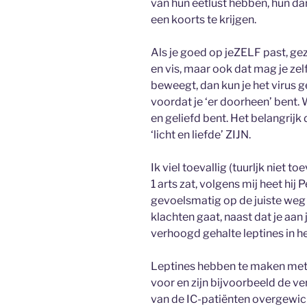
van hun eetlust hebben, hun dar
een koorts te krijgen.
Als je goed op jeZELF past, gez
en vis, maar ook dat mag je zel
beweegt, dan kun je het virus 
voordat je ‘er doorheen’ bent.
en geliefd bent. Het belangrijk
‘licht en liefde’ ZIJN.
Ik viel toevallig (tuurljk niet 
1 arts zat, volgens mij heet hij 
gevoelsmatig op de juiste weg 
klachten gaat, naast dat je aan
verhoogd gehalte leptines in he
Leptines hebben te maken met
voor en zijn bijvoorbeeld de v
van de IC-patiënten overgewic