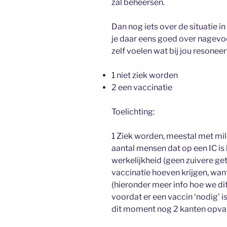
zal beheersen.
Dan nog iets over de situatie
je daar eens goed over nagevoe
zelf voelen wat bij jou resoneer
1 niet ziek worden
2 een vaccinatie
Toelichting:
1 Ziek worden, meestal met mild
aantal mensen dat op een IC is b
werkelijkheid (geen zuivere get
vaccinatie hoeven krijgen, wan
(hieronder meer info hoe we di
voordat er een vaccin ‘nodig’ is
dit moment nog 2 kanten opvalle