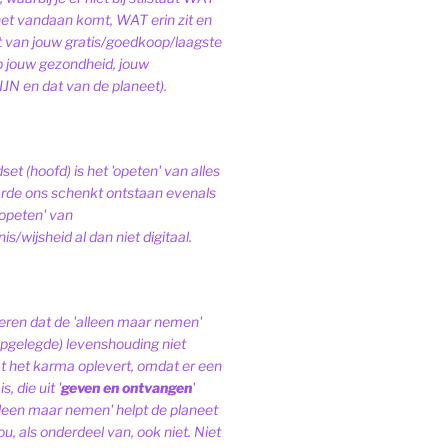
het vandaan komt, WAT erin zit en
van jouw gratis/goedkoop/laagste
op jouw gezondheid, jouw
JN en dat van de planeet).
et (hoofd) is het 'opeten' van alles
de ons schenkt ontstaan evenals
'opeten' van
s/wijsheid al dan niet digitaal.
ren dat de 'alleen maar nemen'
pgelegde) levenshouding niet
at het karma oplevert, omdat er een
, die uit '
geven en ontvangen
'
lleen maar nemen' helpt de planeet
ou, als onderdeel van, ook niet.
Niet