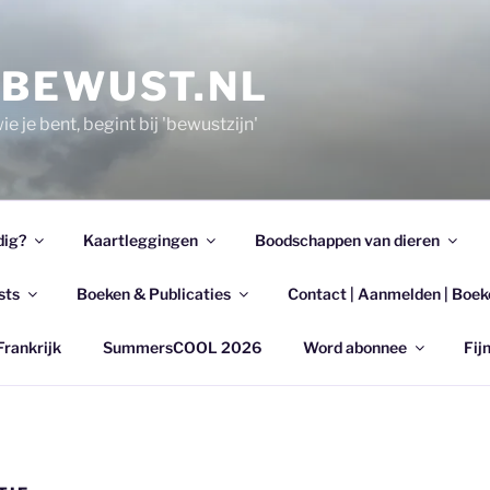
EBEWUST.NL
e je bent, begint bij 'bewustzijn'
dig?
Kaartleggingen
Boodschappen van dieren
sts
Boeken & Publicaties
Contact | Aanmelden | Boek
Frankrijk
SummersCOOL 2026
Word abonnee
Fijn