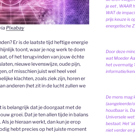
je eet , WAAR 
WAT de impact 
prijs keuze is 
energetische ZI
via
Pixabay
en? Er is de laatste tijd heftige energie
hijnlijk toont, waar je nog werk te doen
Door deze minds
 gaat, of het terugvinden van jouw échte
wat Moeder Aar
slaten, nieuwe levenswijze, oude pijn,
het overmatig 
en, of misschien juist wel heel veel
informatie/kenni
lijke klachten, zoals ziek zijn, horen er
van anderen (het zit in de lucht zullen we
De mens mag le
(aangeleerde/o
t is belangrijk dat je doorgaat met de
houdbaar is. D
uw groei. Dat je ten allen tijde in balans
Universele wet is
. Als je hieraan werkt, dan kun je erop
bestaat.
Het 'a
 nodig hebt precies op het juiste moment
niet verder en j