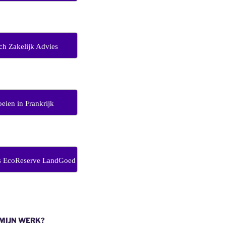
ch Zakelijk Advies
eien in Frankrijk
s EcoReserve LandGoed
 MIJN WERK?