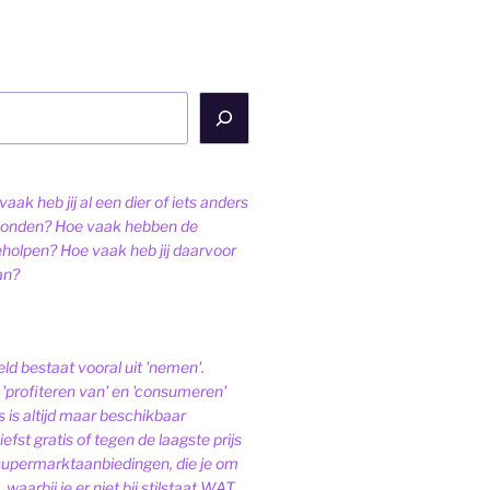
aak heb jij al een dier of iets anders
onden? Hoe vaak hebben de
eholpen? Hoe vaak heb jij daarvoor
an?
ld bestaat vooral uit 'nemen'.
'profiteren van' en 'consumeren'
s is altijd maar beschikbaar
iefst gratis of tegen de laagste prijs
 supermarktaanbiedingen, die je om
 waarbij je er niet bij stilstaat WAT