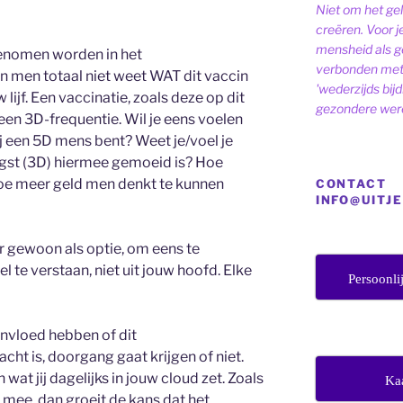
Niet om het ge
creëren. Voor j
mensheid als ge
genomen worden in het
verbonden met 
 men totaal niet weet WAT dit vaccin
'wederzijds bij
lijf. Een vaccinatie, zoals deze op dit
gezondere were
en 3D-frequentie. Wil je eens voelen
jij een 5D mens bent? Weet je/voel je
ngst (3D) hiermee gemoeid is? Hoe
oe meer geld men denkt te kunnen
CONTACT
INFO@UITJ
r gewoon als optie, om eens te
 te verstaan, niet uit jouw hoofd. Elke
Persoonli
 invloed hebben of dit
t is, doorgang gaat krijgen of niet.
n wat jij dagelijks in jouw cloud zet. Zoals
Ka
n mee, dan groeit de kans dat het