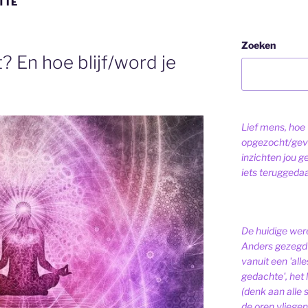
TIE
Zoeken
? En hoe blijf/word je
Lief mens, hoe v
opgezocht/gev
inzichten jou g
iets teruggeda
De huidige were
Anders gezegd 
vanuit een 'alle
gedachte', het l
(denk aan alle
de oren vliegen,