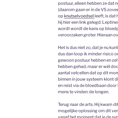
postuur, alleen hebben ze dat
(daarom gaan er in de VS zoveel
op
knutselvoedsel
leeft, is da
hij hier een link gelegd. Lepti
wordt wordt de kans op bloedp
veroorzaken groter. Hieraan ov
Het is dus niet zo, dat je nu ku
dus dan loop ik minder risico om
gewoon postuur hebben en zelf
hebben gehad, maar er wél doo
aantal vetcellen dat op dit mom
binnen in jouw systeem klont dit 
en reist via de bloedbaan door 
mens te vinden: de longen.
Terug naar de arts. Hij kwam di
mogelijke oplossing om dit ve
vanaf het moment dat je de sy