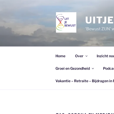
Ga
naar
de
UITJ
inhoud
'Bewust ZIJN' wi
Home
Over
Inzicht no
Groei en Gezondheid
Podca
Vakantie – Retraite – Bijdragen in 