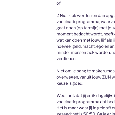
of
2 Niet ziek worden en dan op
vaccinatieprogramma, waarvan
gaat doen (op termijn) met jouw 
moment bedacht wordt, heeft e
wat kan doen met jouw lijf als 
hoeveel geld, macht, ego én a
minder mensen ziek worden, h
verdienen.
Niet om je bang te maken, maa
overwegen, vanuit jouw ZIJN wel
keuze is goed.
Weet ook dat jij en ik dagelijks
vaccinatieprogramma dat bedach
Het is maar waar jij in gelooft e
gezegd: het is 50/50. Ga je er i