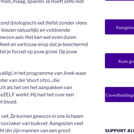
men, maag, spieren. Je hoeft zelfs niet
ond (biologisch) eet (liefst zonder vlees
Energetis
f kiezen natuurlijk) en voldoende
gewoon aan. Het kan wel even duren
 Weet en vertrouw erop dat je beschermd
 dat je focust op jouw groei. Op jouw
Kom gro
toevallig) in het programma van Jinek waar
Peter van der Voort ofzo., die
zit als het om het aanpakken van
 jeZELF werkt. Hij had het over een
Crowdfunding
t bloed.
 vet. Ze komen gewoon in ons lichaam
eroorzaker van buikvet. Aangezien veel
ht (én zijn mannen van een groot
SUPPORT JIJ