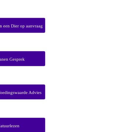
 een Dier op aanvraag
anen Gesprek
Voedingswaarde Advies
atuurlezen