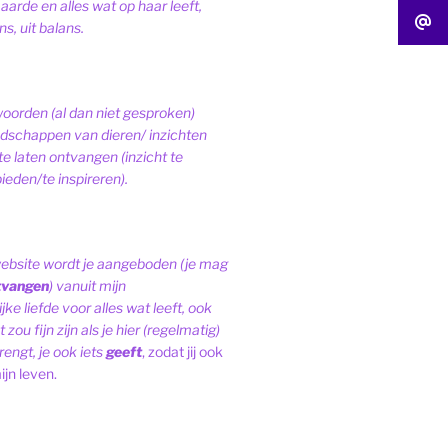
 aarde en alles wat op haar leeft,
s, uit balans.
woorden (al dan niet gesproken)
schappen van dieren/ inzichten
te laten ontvangen (inzicht te
ieden/te inspireren).
website wordt je aangeboden (je mag
tvangen
) vanuit mijn
ke liefde voor alles wat leeft, ook
 zou fijn zijn als je hier (regelmatig)
engt, je ook iets
geeft
, zodat jij ook
ijn leven.