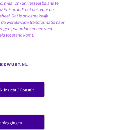
ld, maar om universeel balans te
eZELF en indirect ook voor de
heel. Dat is onlosmakelijk
de wereldwijde transformatie naar
dragen', waardoor er een veel
ld tot stand komt.
EBEWUST.NL
jk Inzicht / Consult
artleggingen