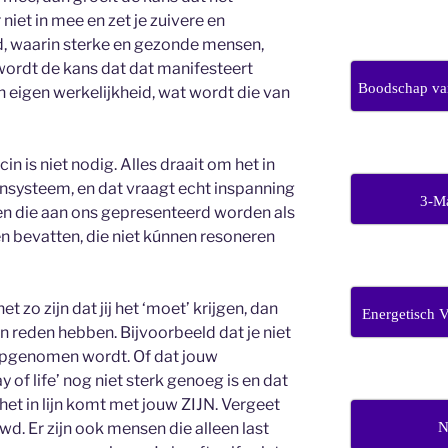
 niet in mee en zet je zuivere en
ud, waarin sterke en gezonde mensen,
 wordt de kans dat dat manifesteert
Boodschap van
n eigen werkelijkheid, wat wordt die van
 is niet nodig. Alles draait om het in
nsysteem, en dat vraagt echt inspanning
3-M
ngen die aan ons gepresenteerd worden als
 bevatten, die niet kúnnen resoneren
t zo zijn dat jij het ‘moet’ krijgen, dan
Energetisch 
n reden hebben. Bijvoorbeeld dat je niet
pgenomen wordt. Of dat jouw
f life’ nog niet sterk genoeg is en dat
het in lijn komt met jouw ZIJN. Vergeet
N
wd. Er zijn ook mensen die alleen last