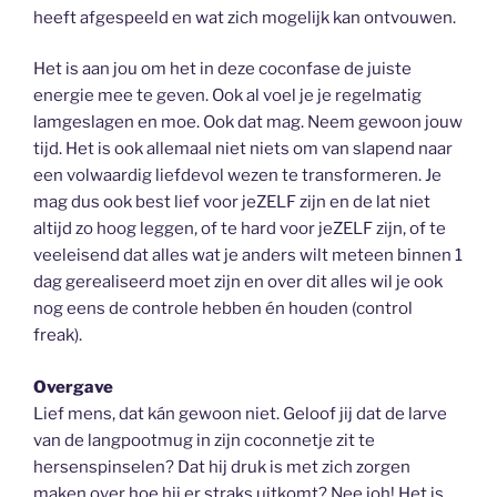
heeft afgespeeld en wat zich mogelijk kan ontvouwen.
Het is aan jou om het in deze coconfase de juiste
energie mee te geven. Ook al voel je je regelmatig
lamgeslagen en moe. Ook dat mag. Neem gewoon jouw
tijd. Het is ook allemaal niet niets om van slapend naar
een volwaardig liefdevol wezen te transformeren. Je
mag dus ook best lief voor jeZELF zijn en de lat niet
altijd zo hoog leggen, of te hard voor jeZELF zijn, of te
veeleisend dat alles wat je anders wilt meteen binnen 1
dag gerealiseerd moet zijn en over dit alles wil je ook
nog eens de controle hebben én houden (control
freak).
Overgave
Lief mens, dat kán gewoon niet. Geloof jij dat de larve
van de langpootmug in zijn coconnetje zit te
hersenspinselen? Dat hij druk is met zich zorgen
maken over hoe hij er straks uitkomt? Nee joh! Het is