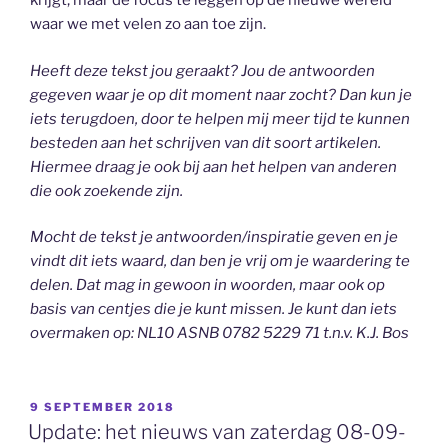
krijgt, maar de focus te leggen op de nieuwe wereld
waar we met velen zo aan toe zijn.
Heeft deze tekst jou geraakt? Jou de antwoorden
gegeven waar je op dit moment naar zocht? Dan kun je
iets terugdoen, door te helpen mij meer tijd te kunnen
besteden aan het schrijven van dit soort artikelen.
Hiermee draag je ook bij aan het helpen van anderen
die ook zoekende zijn.
Mocht de tekst je antwoorden/inspiratie geven en je
vindt dit iets waard, dan ben je vrij om je waardering te
delen. Dat mag in gewoon in woorden, maar ook op
basis van centjes die je kunt missen. Je kunt dan iets
overmaken op: NL10 ASNB 0782 5229 71 t.n.v. K.J. Bos
GEPLAATST
9 SEPTEMBER 2018
OP
Update: het nieuws van zaterdag 08-09-