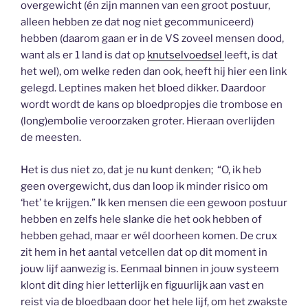
overgewicht (én zijn mannen van een groot postuur,
alleen hebben ze dat nog niet gecommuniceerd)
hebben (daarom gaan er in de VS zoveel mensen dood,
want als er 1 land is dat op
knutselvoedsel
leeft, is dat
het wel), om welke reden dan ook, heeft hij hier een link
gelegd. Leptines maken het bloed dikker. Daardoor
wordt wordt de kans op bloedpropjes die trombose en
(long)embolie veroorzaken groter. Hieraan overlijden
de meesten.
Het is dus niet zo, dat je nu kunt denken; “O, ik heb
geen overgewicht, dus dan loop ik minder risico om
‘het’ te krijgen.” Ik ken mensen die een gewoon postuur
hebben en zelfs hele slanke die het ook hebben of
hebben gehad, maar er wél doorheen komen. De crux
zit hem in het aantal vetcellen dat op dit moment in
jouw lijf aanwezig is. Eenmaal binnen in jouw systeem
klont dit ding hier letterlijk en figuurlijk aan vast en
reist via de bloedbaan door het hele lijf, om het zwakste