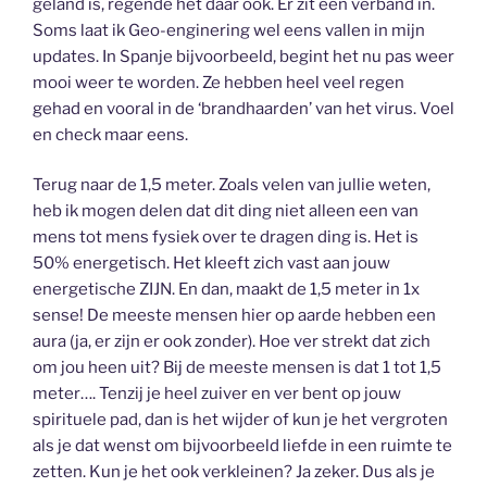
geland is, regende het daar ook. Er zit een verband in.
Soms laat ik Geo-enginering wel eens vallen in mijn
updates. In Spanje bijvoorbeeld, begint het nu pas weer
mooi weer te worden. Ze hebben heel veel regen
gehad en vooral in de ‘brandhaarden’ van het virus. Voel
en check maar eens.
Terug naar de 1,5 meter. Zoals velen van jullie weten,
heb ik mogen delen dat dit ding niet alleen een van
mens tot mens fysiek over te dragen ding is. Het is
50% energetisch. Het kleeft zich vast aan jouw
energetische ZIJN. En dan, maakt de 1,5 meter in 1x
sense! De meeste mensen hier op aarde hebben een
aura (ja, er zijn er ook zonder). Hoe ver strekt dat zich
om jou heen uit? Bij de meeste mensen is dat 1 tot 1,5
meter…. Tenzij je heel zuiver en ver bent op jouw
spirituele pad, dan is het wijder of kun je het vergroten
als je dat wenst om bijvoorbeeld liefde in een ruimte te
zetten. Kun je het ook verkleinen? Ja zeker. Dus als je