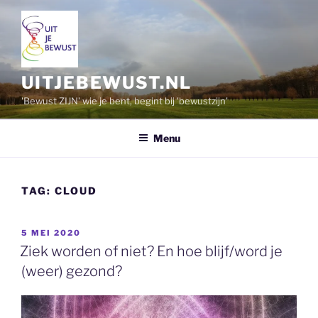
Ga
naar
de
inhoud
UITJEBEWUST.NL
'Bewust ZIJN' wie je bent, begint bij 'bewustzijn'
Menu
TAG:
CLOUD
GEPLAATST
5 MEI 2020
OP
Ziek worden of niet? En hoe blijf/word je
(weer) gezond?