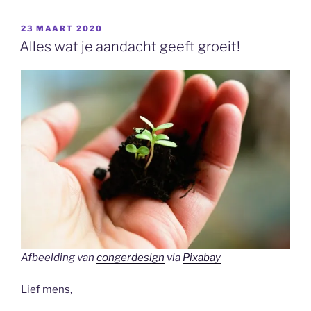
GEPLAATST
23 MAART 2020
OP
Alles wat je aandacht geeft groeit!
Afbeelding van
congerdesign
via
Pixabay
Lief mens,