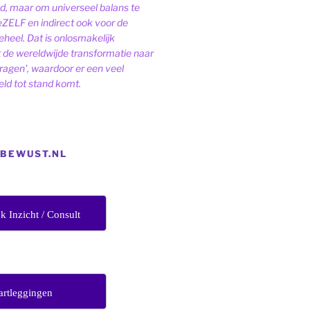
ld, maar om universeel balans te
eZELF en indirect ook voor de
heel. Dat is onlosmakelijk
de wereldwijde transformatie naar
dragen', waardoor er een veel
ld tot stand komt.
EBEWUST.NL
jk Inzicht / Consult
artleggingen