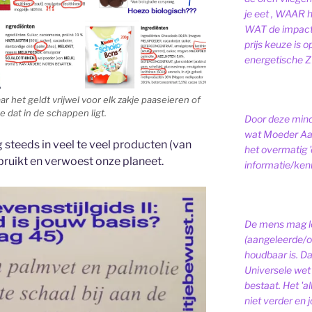
je eet , WAAR 
WAT de impact 
prijs keuze is 
energetische ZI
r het geldt vrijwel voor elk zakje paaseieren of
 dat in de schappen ligt.
Door deze minds
wat Moeder Aar
steeds in veel te veel producten (van
het overmatig 
uikt en verwoest onze planeet.
informatie/kenni
De mens mag le
(aangeleerde/o
houdbaar is. D
Universele wet is
bestaat.
Het 'a
niet verder en j