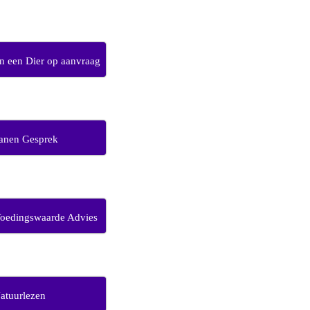
 een Dier op aanvraag
anen Gesprek
Voedingswaarde Advies
atuurlezen