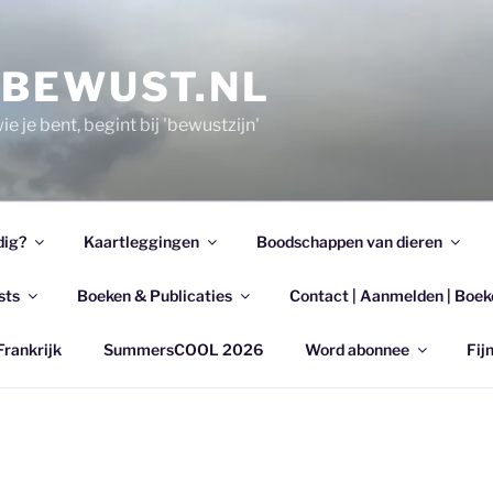
EBEWUST.NL
e je bent, begint bij 'bewustzijn'
dig?
Kaartleggingen
Boodschappen van dieren
sts
Boeken & Publicaties
Contact | Aanmelden | Boek
Frankrijk
SummersCOOL 2026
Word abonnee
Fijn