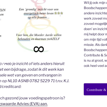
Wil jij ook mijn
Boodschappen v
andere inzichte
werk zoveel mo
zoveel mogelijk
doen' en inzicht
mij helpt door 
om mijn tijd vo
missie. Als dan
Boodschappenbr
Contribute & Su
is nu al groot, 
d? Heb je inzicht of iets anders hieruit
ook heel veel a
 een bijdrage, zodat ik dit werk kan
ersele wet van geven en ontvangen in
m op NL10 ASNB 0782 5229 71 t.n.v. K.J.
l/creditcard:
Contribute &
sch gezond jouw voedingspatroon is?
gswaarde Advies (EVA) aan.