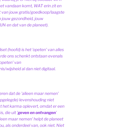
het vandaan komt, WAT erin zit en
van jouw gratis/goedkoop/laagste
op jouw gezondheid, jouw
JN en dat van de planeet).
et (hoofd) is het 'opeten' van alles
de ons schenkt ontstaan evenals
'opeten' van
s/wijsheid al dan niet digitaal.
ren dat de 'alleen maar nemen'
pgelegde) levenshouding niet
at het karma oplevert, omdat er een
, die uit '
geven en ontvangen
'
lleen maar nemen' helpt de planeet
ou, als onderdeel van, ook niet.
Niet