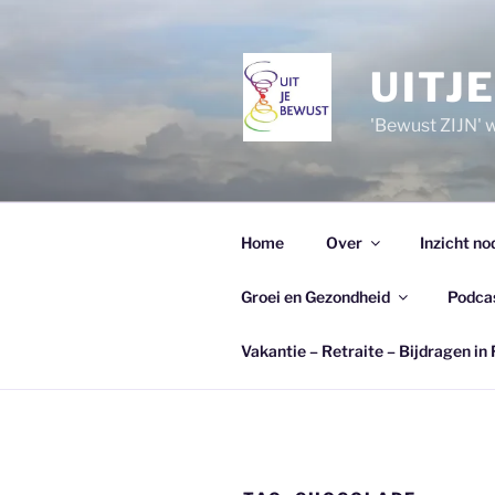
Ga
naar
de
UITJ
inhoud
'Bewust ZIJN' wi
Home
Over
Inzicht no
Groei en Gezondheid
Podca
Vakantie – Retraite – Bijdragen in 