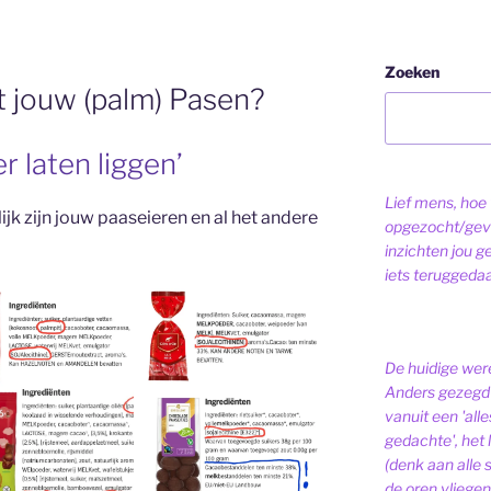
Zoeken
t jouw (palm) Pasen?
r laten liggen’
Lief mens, hoe v
jk zijn jouw paaseieren en al het andere
opgezocht/gev
inzichten jou g
iets teruggeda
De huidige were
Anders gezegd 
vanuit een 'alle
gedachte', het l
(denk aan alle
de oren vliegen,