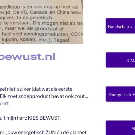
Boodschap van
3-M
 niet: suiker (dat wat als eerste
Energetisch 
 Elk zoet snoepproduct bevat ook zout…
eert.
uit mijn hart: KIES BEWUST.
N
m, jouw energetisch ZIJN én de planeet