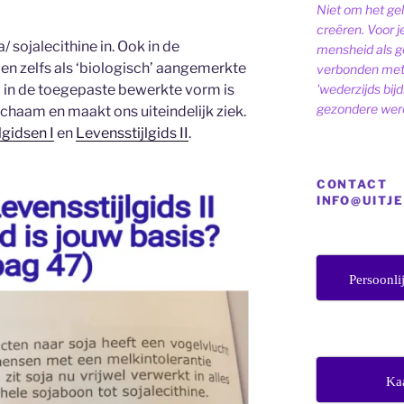
Niet om het ge
creëren. Voor j
/ sojalecithine in. Ook in de
mensheid als ge
 zelfs als ‘biologisch’ aangemerkte
verbonden met 
'wederzijds bij
ja in de toegepaste bewerkte vorm is
gezondere were
chaam en maakt ons uiteindelijk ziek.
lgidsen I
en
Levensstijlgids II
.
CONTACT
INFO@UITJ
Persoonli
Ka