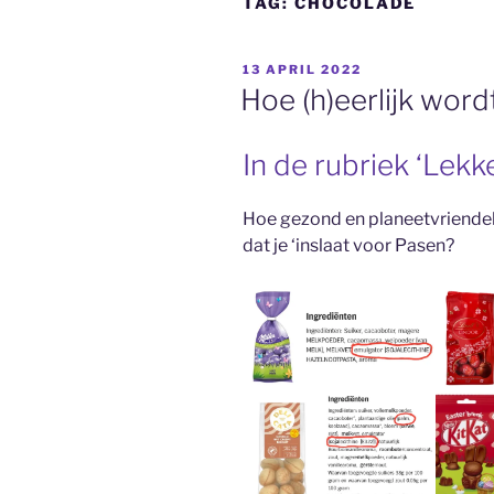
TAG:
CHOCOLADE
GEPLAATST
13 APRIL 2022
OP
Hoe (h)eerlijk word
In de rubriek ‘Lekke
Hoe gezond en planeetvriendeli
dat je ‘inslaat voor Pasen?