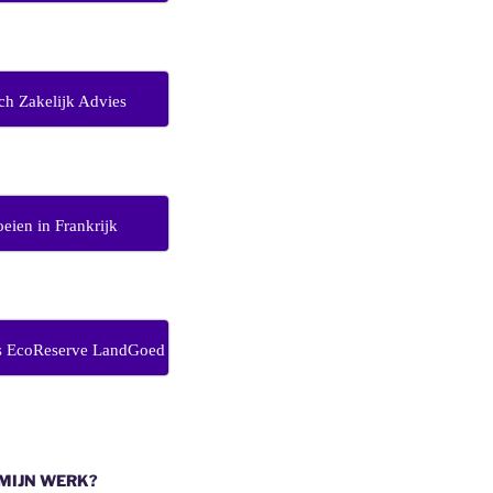
ch Zakelijk Advies
eien in Frankrijk
s EcoReserve LandGoed
 MIJN WERK?