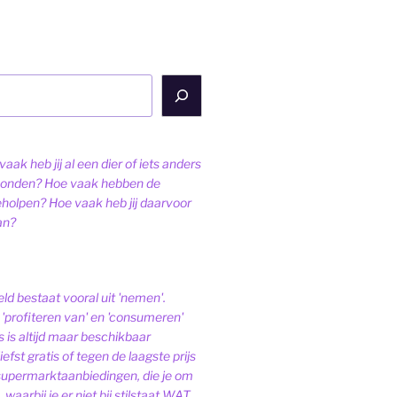
aak heb jij al een dier of iets anders
onden? Hoe vaak hebben de
eholpen? Hoe vaak heb jij daarvoor
an?
ld bestaat vooral uit 'nemen'.
'profiteren van' en 'consumeren'
s is altijd maar beschikbaar
iefst gratis of tegen de laagste prijs
 supermarktaanbiedingen, die je om
 waarbij je er niet bij stilstaat WAT