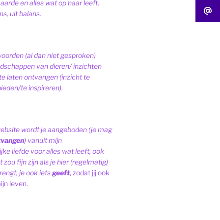
 aarde en alles wat op haar leeft,
s, uit balans.
woorden (al dan niet gesproken)
schappen van dieren/ inzichten
te laten ontvangen (inzicht te
ieden/te inspireren).
website wordt je aangeboden (je mag
tvangen
) vanuit mijn
ke liefde voor alles wat leeft, ook
 zou fijn zijn als je hier (regelmatig)
engt, je ook iets
geeft
, zodat jij ook
ijn leven.