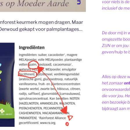
voor niets is de
inclusief de men
Rainforest keurmerk mogen dragen. Maar
d. Oerwoud gekapt voor palmplantages…
De door mij in 
omgezette bood
ZIJN er om jou 
geven/hulp te b
Alles op deze 
het zomaar
on
onvoorwaardelij
die voor jou. Het
een bezoekje br
bijdraagt aan m