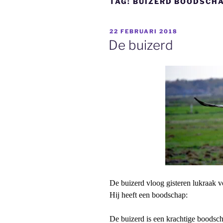
TAG:
BUIZERD BOODSCH
GEPLAATST
22 FEBRUARI 2018
OP
De buizerd
De buizerd vloog gisteren lukraak v
Hij heeft een boodschap:
De buizerd is een krachtige boodscha