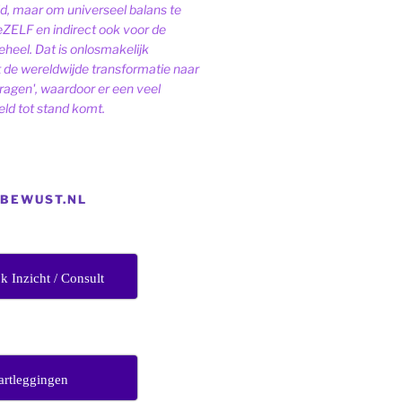
ld, maar om universeel balans te
eZELF en indirect ook voor de
heel. Dat is onlosmakelijk
de wereldwijde transformatie naar
dragen', waardoor er een veel
ld tot stand komt.
EBEWUST.NL
jk Inzicht / Consult
artleggingen