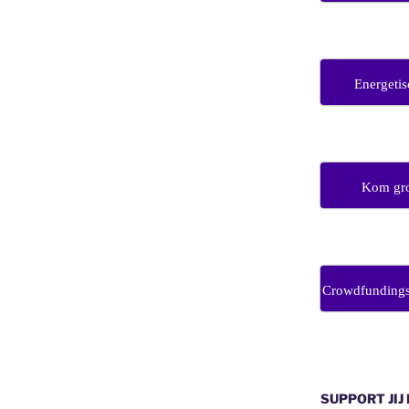
Energetis
Kom gro
Crowdfunding
SUPPORT JIJ