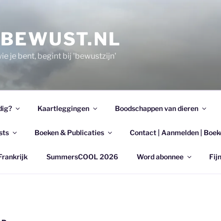
EBEWUST.NL
e je bent, begint bij 'bewustzijn'
dig?
Kaartleggingen
Boodschappen van dieren
sts
Boeken & Publicaties
Contact | Aanmelden | Boek
Frankrijk
SummersCOOL 2026
Word abonnee
Fijn