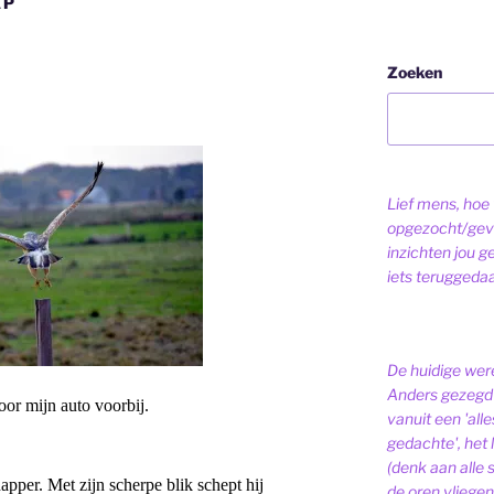
AP
Zoeken
Lief mens, hoe v
opgezocht/gev
inzichten jou g
iets teruggeda
De huidige were
Anders gezegd 
oor mijn auto voorbij.
vanuit een 'alle
gedachte', het l
(denk aan alle
pper. Met zijn scherpe blik schept hij
de oren vliegen,