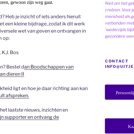
toren, gewoon zijn weg gaat.
Niet om het ge
creëren. Voor j
d? Heb je inzicht of iets anders hieruit
mensheid als ge
verbonden met 
 een kleine bijdrage, zodat ik dit werk
'wederzijds bij
Universele wet van geven en ontvangen in
gezondere were
m op:
 K.J. Bos
CONTACT
? Bestel d
an Boodschappen van
INFO@UITJ
n dieren II
ekheid ligt en hoe je daar richting aan kan
Persoonli
lt afspreken.
het laatste nieuws, inzichten en
n supporter en ontvang de
Ka