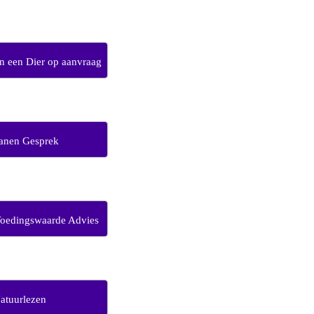
 een Dier op aanvraag
anen Gesprek
Voedingswaarde Advies
atuurlezen