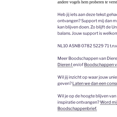
andere vogels hem proberen te vers
Heb jij iets aan deze tekst geha
ontvangen? Support mij dan met
kan blijven doen. Zo blijft de 
balans. Jouw support is welko
NL10 ASNB 0782 5229 71 t.n.v.
Meer Boodschappen van Dieren
Dieren I
en/of
Boodschappen va
Wil jij inzicht op waar jouw uni
geven?
Laten we dan een consu
Wil je op de hoogte blijven van 
inspiratie ontvangen?
Word mij
Boodschappenbrief.