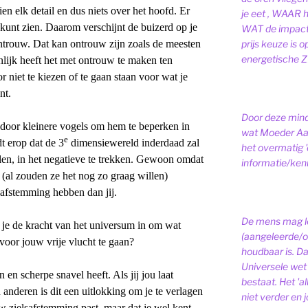
en elk detail en dus niets over het hoofd. Er
je eet , WAAR 
 kunt zien. Daarom verschijnt de buizerd op je
WAT de impact 
ntrouw. Dat kan ontrouw zijn zoals de meesten
prijs keuze is 
energetische ZI
lijk heeft het met ontrouw te maken ten
niet te kiezen of te gaan staan voor wat je
nt.
Door deze minds
door kleinere vogels om hem te beperken in
wat Moeder Aar
e
dt erop dat de 3
dimensiewereld inderdaad zal
het overmatig 
len, in het negatieve te trekken. Gewoon omdat
informatie/kenni
(al zouden ze het nog zo graag willen)
safstemming hebben dan jij.
De mens mag le
t je de kracht van het universum in om wat
(aangeleerde/o
oor jouw vrije vlucht te gaan?
houdbaar is. D
Universele wet is
en scherpe snavel heeft. Als jij jou laat
bestaat.
Het 'a
 anderen is dit een uitlokking om je te verlagen
niet verder en j
uw zielsafstemming past, maar dat je wel kent,