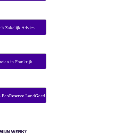
ch Zakelijk Advies
eien in Frankrijk
s EcoReserve LandGoed
 MIJN WERK?