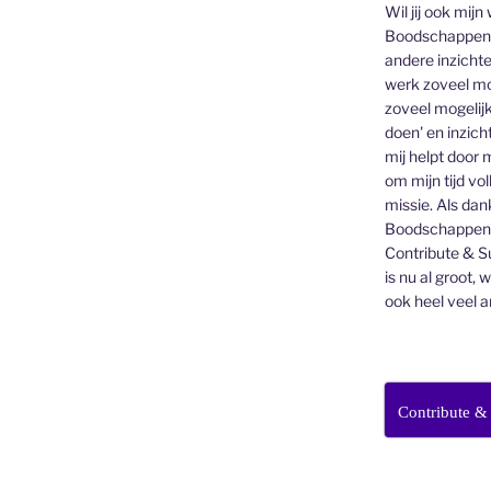
Wil jij ook mijn
Boodschappen v
andere inzichte
werk zoveel mo
zoveel mogelijk
doen' en inzicht
mij helpt door 
om mijn tijd vo
missie. Als dan
Boodschappenbr
Contribute & Su
is nu al groot, 
ook heel veel a
Contribute &