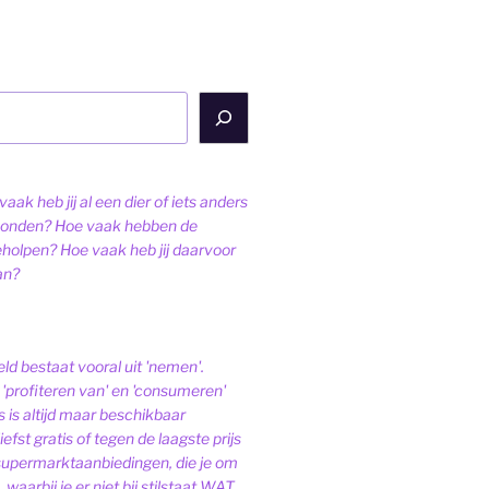
aak heb jij al een dier of iets anders
onden? Hoe vaak hebben de
eholpen? Hoe vaak heb jij daarvoor
an?
ld bestaat vooral uit 'nemen'.
'profiteren van' en 'consumeren'
s is altijd maar beschikbaar
iefst gratis of tegen de laagste prijs
 supermarktaanbiedingen, die je om
 waarbij je er niet bij stilstaat WAT