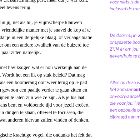
voor niets is de
eel levens terug.
inclusief de men
n jij, net als hij, je vlijmscherpe klauwen
e vriendelijke manier met je snavel de kop af te
De door mij in 
t je in een dergelijke plaag- of verjaagsituatie
omgezette bood
er om een andere kwaliteit van de buizerd toe
ZIJN er om jou 
 paal zitten namelijk.
geven/hulp te b
 met haviksogen wat er nou werkelijk aan de
ie. Wordt het een lik op stuk beleid? Dat mag
dt als een boomerang ooit weer terug op je pad
Alles op deze 
het zomaar
on
 gewoon een paaltje verder te gaan zitten en
onvoorwaardelij
en te laten zijn wie ze zijn. Als je los laat
die voor jou. Het
balans bent en voldoende tijd voor jezelf creëert,
een bezoekje br
n dingen te slaan, oftewel te focussen, die
bijdraagt aan m
wat anderen hiervan zullen vinden of denken.
gische krachtige vogel, die ondanks het feit dat