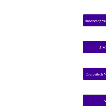
Boodschap van
3-M
Energetisch 
N