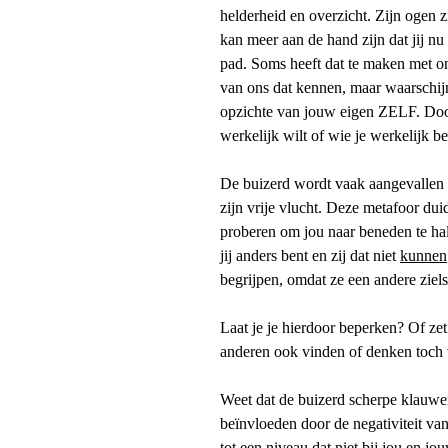
helderheid en overzicht. Zijn ogen zi
kan meer aan de hand zijn dat jij nu
pad. Soms heeft dat te maken met o
van ons dat kennen, maar waarschijn
opzichte van jouw eigen ZELF. Door 
werkelijk wilt of wie je werkelijk be
De buizerd wordt vaak aangevallen 
zijn vrije vlucht. Deze metafoor dui
proberen om jou naar beneden te ha
jij anders bent en zij dat niet
kunnen
begrijpen, omdat ze een andere ziel
Laat je je hierdoor beperken? Of ze
anderen ook vinden of denken toch v
Weet dat de buizerd scherpe klauwen 
beïnvloeden door de negativiteit van
tot een niveau dat niet bij jou en jo