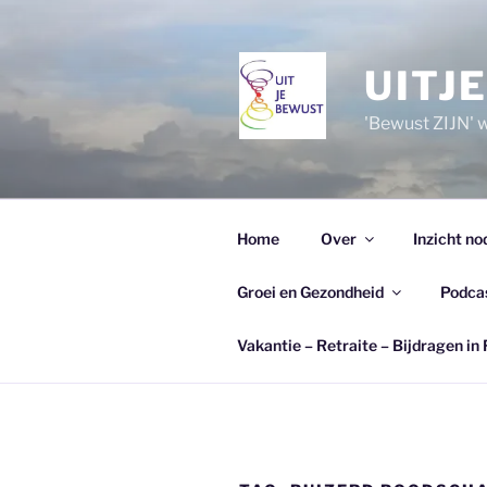
Ga
naar
de
UITJ
inhoud
'Bewust ZIJN' wi
Home
Over
Inzicht no
Groei en Gezondheid
Podca
Vakantie – Retraite – Bijdragen in 