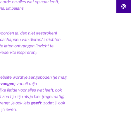
 aarde en alles wat op haar leeft,
s, uit balans.
woorden (al dan niet gesproken)
schappen van dieren/ inzichten
te laten ontvangen (inzicht te
ieden/te inspireren).
website wordt je aangeboden (je mag
tvangen
) vanuit mijn
ke liefde voor alles wat leeft, ook
 zou fijn zijn als je hier (regelmatig)
engt, je ook iets
geeft
, zodat jij ook
ijn leven.