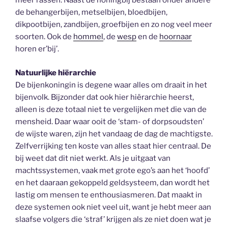
meer rassen. Naast de honingbij bestaan onder andere
de behangerbijen, metselbijen, bloedbijen,
dikpootbijen, zandbijen, groefbijen en zo nog veel meer
soorten. Ook de
hommel
, de
wesp
en de
hoornaar
horen er’bij’.
Natuurlijke hiërarchie
De bijenkoningin is degene waar alles om draait in het
bijenvolk. Bijzonder dat ook hier hiërarchie heerst,
alleen is deze totaal niet te vergelijken met die van de
mensheid. Daar waar ooit de ‘stam- of dorpsoudsten’
de wijste waren, zijn het vandaag de dag de machtigste.
Zelfverrijking ten koste van alles staat hier centraal. De
bij weet dat dit niet werkt. Als je uitgaat van
machtssystemen, vaak met grote ego’s aan het ‘hoofd’
en het daaraan gekoppeld geldsysteem, dan wordt het
lastig om mensen te enthousiasmeren. Dat maakt in
deze systemen ook niet veel uit, want je hebt meer aan
slaafse volgers die ‘straf’ krijgen als ze niet doen wat je