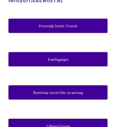
INFO@UITJEBEWUST.NL
Persoonlijk Inzicht / Consult
Kaartleggingen
Boodschap van een Dier op aanvraag
3-Manen Gesprek