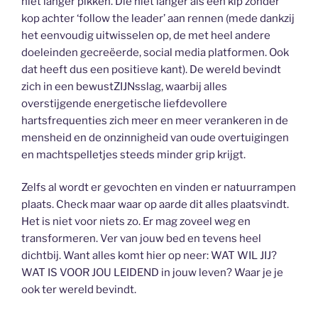
niet langer pikken. Die niet langer als een kip zonder
kop achter ‘follow the leader’ aan rennen (mede dankzij
het eenvoudig uitwisselen op, de met heel andere
doeleinden gecreëerde, social media platformen. Ook
dat heeft dus een positieve kant). De wereld bevindt
zich in een bewustZIJNsslag, waarbij alles
overstijgende energetische liefdevollere
hartsfrequenties zich meer en meer verankeren in de
mensheid en de onzinnigheid van oude overtuigingen
en machtspelletjes steeds minder grip krijgt.
Zelfs al wordt er gevochten en vinden er natuurrampen
plaats. Check maar waar op aarde dit alles plaatsvindt.
Het is niet voor niets zo. Er mag zoveel weg en
transformeren. Ver van jouw bed en tevens heel
dichtbij. Want alles komt hier op neer: WAT WIL JIJ?
WAT IS VOOR JOU LEIDEND in jouw leven? Waar je je
ook ter wereld bevindt.