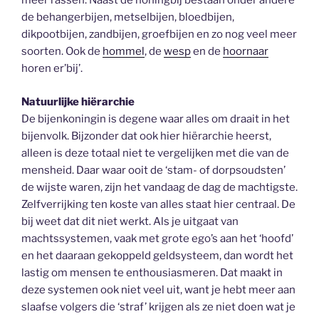
meer rassen. Naast de honingbij bestaan onder andere
de behangerbijen, metselbijen, bloedbijen,
dikpootbijen, zandbijen, groefbijen en zo nog veel meer
soorten. Ook de
hommel
, de
wesp
en de
hoornaar
horen er’bij’.
Natuurlijke hiërarchie
De bijenkoningin is degene waar alles om draait in het
bijenvolk. Bijzonder dat ook hier hiërarchie heerst,
alleen is deze totaal niet te vergelijken met die van de
mensheid. Daar waar ooit de ‘stam- of dorpsoudsten’
de wijste waren, zijn het vandaag de dag de machtigste.
Zelfverrijking ten koste van alles staat hier centraal. De
bij weet dat dit niet werkt. Als je uitgaat van
machtssystemen, vaak met grote ego’s aan het ‘hoofd’
en het daaraan gekoppeld geldsysteem, dan wordt het
lastig om mensen te enthousiasmeren. Dat maakt in
deze systemen ook niet veel uit, want je hebt meer aan
slaafse volgers die ‘straf’ krijgen als ze niet doen wat je