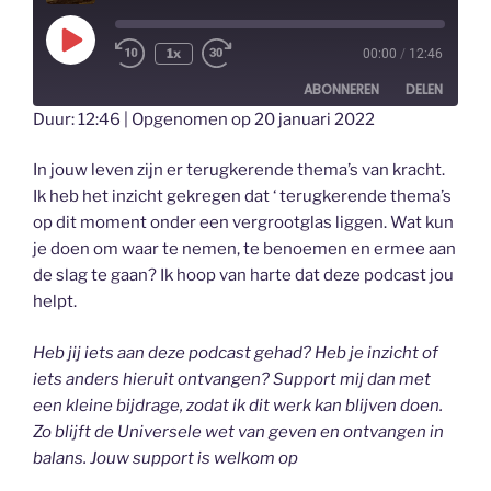
Play
1x
00:00
/
12:46
Episode
ABONNEREN
DELEN
Duur: 12:46
|
Opgenomen op 20 januari 2022
DELEN
RSS FEED
In jouw leven zijn er terugkerende thema’s van kracht.
LINK
Ik heb het inzicht gekregen dat ‘ terugkerende thema’s
op dit moment onder een vergrootglas liggen. Wat kun
EMBED
je doen om waar te nemen, te benoemen en ermee aan
de slag te gaan? Ik hoop van harte dat deze podcast jou
helpt.
Heb jij iets aan deze podcast gehad? Heb je inzicht of
iets anders hieruit ontvangen? Support mij dan met
een kleine bijdrage, zodat ik dit werk kan blijven doen.
Zo blijft de Universele wet van geven en ontvangen in
balans. Jouw support is welkom op