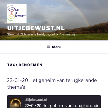
Ga
naar
de
inhoud
UITJEBEWUST.NL
'Bewust ZIJN' wie je bent, begint bij 'bewustzijn'
Menu
TAG:
BENOEMEN
22-01-20 Het geheim van terugkerende
thema’s
Uitjebewust.nl
22-01-20 Het geheim van terugkerende thema's