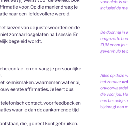
met wat jij wenst voor de wereld. Ook
voor niets is de
firmatie voor. Op die manier draag je
inclusief de men
atie naar een liefdevollere wereld.
 het kiezen van de juiste woorden én de
De door mij in 
iet zomaar losgelaten na 1 sessie. Er
omgezette bood
elijk begeleid wordt.
ZIJN er om jou 
geven/hulp te b
che contact en ontvang je persoonlijke
.
Alles op deze 
het zomaar
on
et kennismaken, waarnemen wat er bij
onvoorwaardelij
jouw eerste affirmaties. Je leert dus
die voor jou. Het
een bezoekje br
elefonisch contact, voor feedback en
bijdraagt aan m
maties waar je dan de aankomende tijd
ntstaan, die jij direct kunt gebruiken.