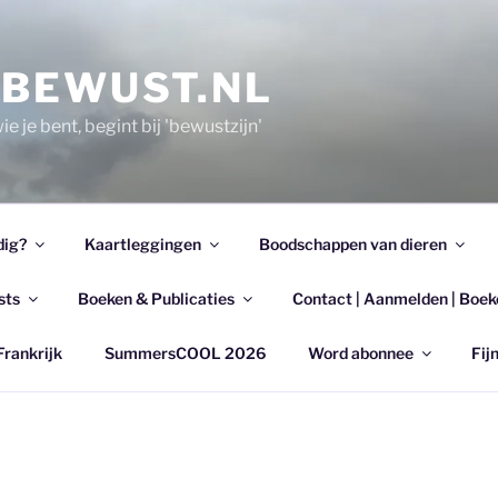
EBEWUST.NL
e je bent, begint bij 'bewustzijn'
dig?
Kaartleggingen
Boodschappen van dieren
sts
Boeken & Publicaties
Contact | Aanmelden | Boek
Frankrijk
SummersCOOL 2026
Word abonnee
Fijn