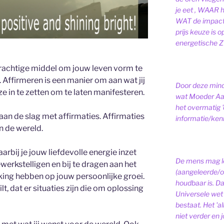
je eet , WAAR 
WAT de impact 
prijs keuze is 
energetische ZI
rachtige middel om jouw leven vorm te
 Affirmeren is een manier om aan wat jij
Door deze minds
 in te zetten om te laten manifesteren.
wat Moeder Aar
het overmatig 
an de slag met affirmaties. Affirmaties
informatie/kenni
in de wereld.
aarbij je jouw liefdevolle energie inzet
De mens mag le
erkstelligen en bij te dragen aan het
(aangeleerde/o
king hebben op jouw persoonlijke groei.
houdbaar is. D
ilt, dat er situaties zijn die om oplossing
Universele wet is
bestaat.
Het 'a
niet verder en j