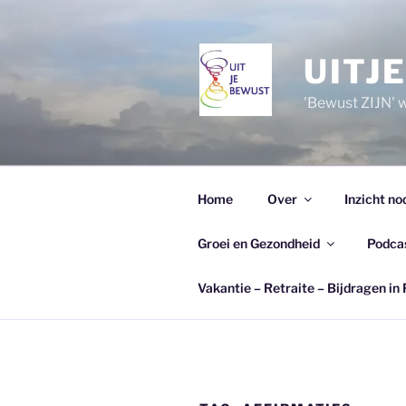
Ga
naar
de
UITJ
inhoud
'Bewust ZIJN' wi
Home
Over
Inzicht no
Groei en Gezondheid
Podca
Vakantie – Retraite – Bijdragen in 