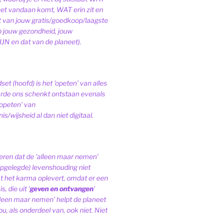
het vandaan komt, WAT erin zit en
van jouw gratis/goedkoop/laagste
op jouw gezondheid, jouw
JN en dat van de planeet).
et (hoofd) is het 'opeten' van alles
de ons schenkt ontstaan evenals
'opeten' van
s/wijsheid al dan niet digitaal.
ren dat de 'alleen maar nemen'
pgelegde) levenshouding niet
at het karma oplevert, omdat er een
, die uit '
geven en ontvangen
'
lleen maar nemen' helpt de planeet
ou, als onderdeel van, ook niet.
Niet