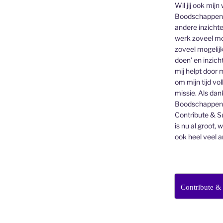
Wil jij ook mijn
Boodschappen v
andere inzichte
werk zoveel mo
zoveel mogelijk
doen' en inzicht
mij helpt door 
om mijn tijd vo
missie. Als dan
Boodschappenbr
Contribute & Su
is nu al groot, 
ook heel veel a
Contribute &