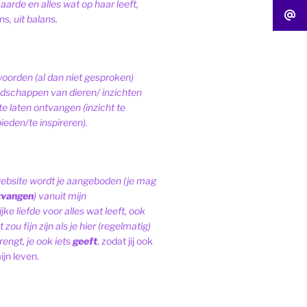
 aarde en alles wat op haar leeft,
s, uit balans.
woorden (al dan niet gesproken)
schappen van dieren/ inzichten
te laten ontvangen (inzicht te
ieden/te inspireren).
website wordt je aangeboden (je mag
tvangen
) vanuit mijn
ke liefde voor alles wat leeft, ook
 zou fijn zijn als je hier (regelmatig)
engt, je ook iets
geeft
, zodat jij ook
ijn leven.