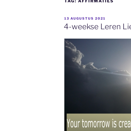
TAG:
AFFIRMATIES
GEPLAATST
13 AUGUSTUS 2021
OP
4-weekse Leren Li