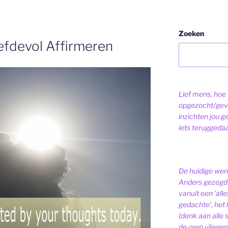
Zoeken
efdevol Affirmeren
Lief mens, hoe v
opgezocht/gev
inzichten jou g
iets teruggeda
De huidige were
Anders gezegd 
vanuit een 'alle
gedachte', het l
(denk aan alle
de oren vliegen,