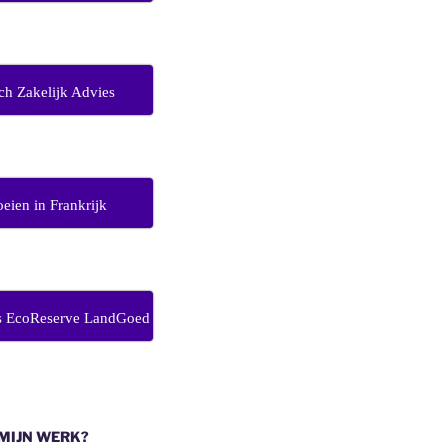
ch Zakelijk Advies
eien in Frankrijk
s EcoReserve LandGoed
 MIJN WERK?