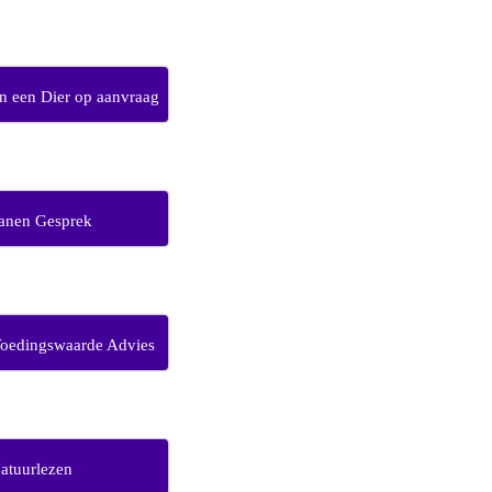
 een Dier op aanvraag
anen Gesprek
Voedingswaarde Advies
atuurlezen