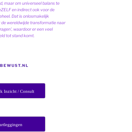
ld, maar om universeel balans te
eZELF en indirect ook voor de
heel. Dat is onlosmakelijk
de wereldwijde transformatie naar
dragen', waardoor er een veel
ld tot stand komt.
EBEWUST.NL
jk Inzicht / Consult
artleggingen