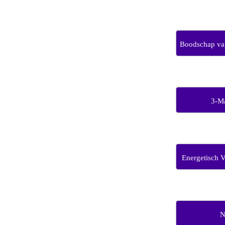
Boodschap van
3-M
Energetisch 
N