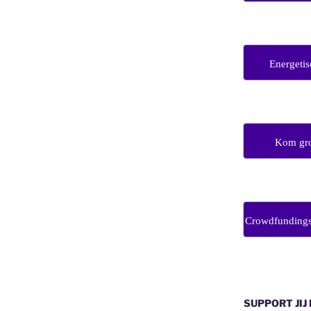
Energetis
Kom gro
Crowdfunding
SUPPORT JIJ