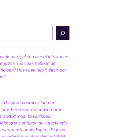
aak heb jij al een dier of iets anders
onden? Hoe vaak hebben de
eholpen? Hoe vaak heb jij daarvoor
an?
ld bestaat vooral uit 'nemen'.
'profiteren van' en 'consumeren'
s is altijd maar beschikbaar
iefst gratis of tegen de laagste prijs
 supermarktaanbiedingen, die je om
 waarbij je er niet bij stilstaat WAT