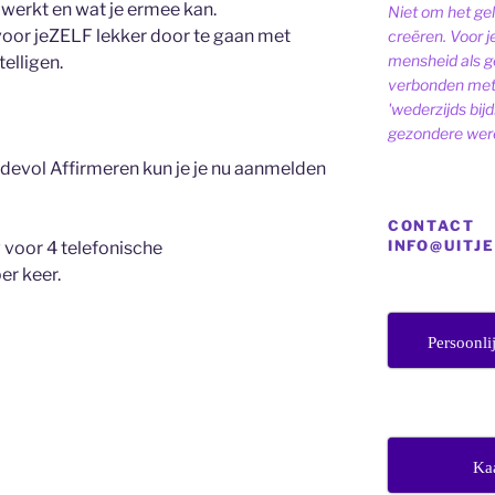
 werkt en wat je ermee kan.
Niet om het ge
voor jeZELF lekker door te gaan met
creëren. Voor j
mensheid als ge
elligen.
verbonden met 
'wederzijds bij
gezondere were
devol Affirmeren kun je je nu aanmelden
CONTACT
INFO@UITJ
 voor 4 telefonische
er keer.
Persoonli
Ka