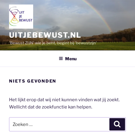
Ga
naar
de
inhoud
UITJEBEWUST.NL
'Bewust ZIJN' wie je bent, begint bij 'bewustzijn'
Menu
NIETS GEVONDEN
Het lijkt erop dat wij niet kunnen vinden wat jij zoekt.
Wellicht dat de zoekfunctie kan helpen.
Zoeken
Zoeke
naar: